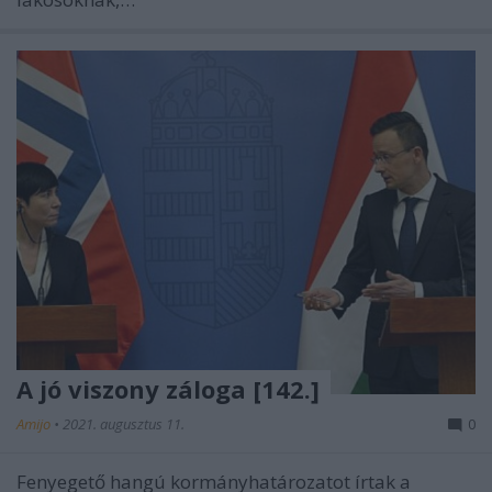
A jó viszony záloga [142.]
Amijo
•
2021. augusztus 11.
0
Fenyegető hangú kormányhatározatot írtak a