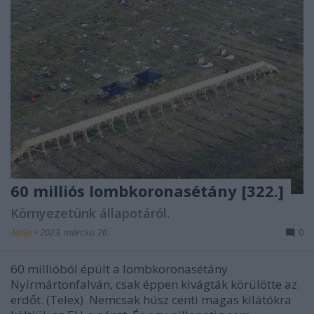
60 milliós lombkoronasétány [322.]
Környezetünk állapotáról.
Amijo
•
2023. március 26.
0
60 millióból épült a lombkoronasétány
Nyírmártonfalván, csak éppen kivágták körülötte az
erdőt. (Telex) Nemcsak húsz centi magas kilátókra