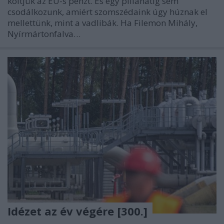
költjük az EU-s pénzt. És egy pillanatig sem
csodálkozunk, amiért szomszédaink úgy húznak el
mellettünk, mint a vadlibák. Ha Filemon Mihály,
Nyírmártonfalva…
Idézet az év végére [300.]