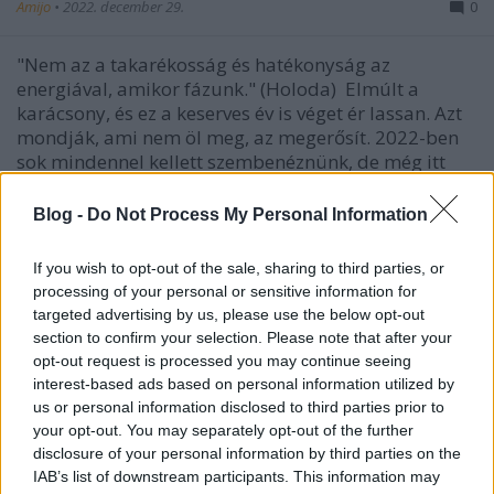
Amijo
•
2022. december 29.
0
"Nem az a takarékosság és hatékonyság az
energiával, amikor fázunk." (Holoda) Elmúlt a
karácsony, és ez a keserves év is véget ér lassan. Azt
mondják, ami nem öl meg, az megerősít. 2022-ben
sok mindennel kellett szembenéznünk, de még itt
vagyunk – írja a HírKlikk. Hááát, hacsakúgynem.
Karácsony…
Blog -
Do Not Process My Personal Information
If you wish to opt-out of the sale, sharing to third parties, or
processing of your personal or sensitive information for
targeted advertising by us, please use the below opt-out
section to confirm your selection. Please note that after your
opt-out request is processed you may continue seeing
interest-based ads based on personal information utilized by
us or personal information disclosed to third parties prior to
your opt-out. You may separately opt-out of the further
disclosure of your personal information by third parties on the
IAB’s list of downstream participants. This information may