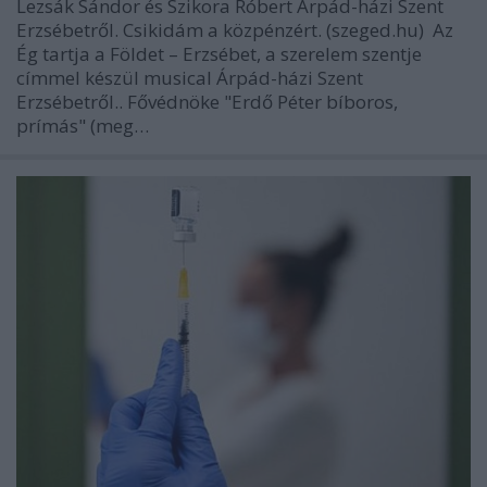
Lezsák Sándor és Szikora Róbert Árpád-házi Szent
Erzsébetről. Csikidám a közpénzért. (szeged.hu) Az
Ég tartja a Földet – Erzsébet, a szerelem szentje
címmel készül musical Árpád-házi Szent
Erzsébetről.. Fővédnöke "Erdő Péter bíboros,
prímás" (meg…