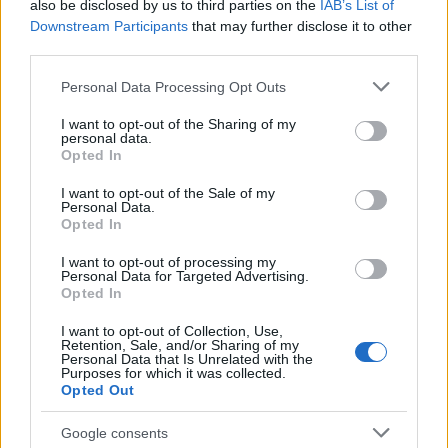
also be disclosed by us to third parties on the
IAB’s List of
Downstream Participants
that may further disclose it to other
third parties.
Please note that this website/app uses one or more Google
Personal Data Processing Opt Outs
Pár szó a testületi ülésről [236.]
services and may gather and store information including but
not limited to your visit or usage behaviour. You may click to
I want to opt-out of the Sharing of my
Amijo
•
2022. május 28.
0
personal data.
grant or deny consent to Google and its third-party tags to
Opted In
use your data for below specified purposes in below Google
A május 26-i képviselő-testületi ülésen sok fontos
consent section.
I want to opt-out of the Sale of my
döntést hoztunk, de számomra előterjesztőként és az
Personal Data.
illetékes Városüzemeltetési Bizottság elnökeként is
Opted In
azon előterjesztés egyhangú elfogadása volt a
I want to opt-out of processing my
legfontosabb, melyben két pályázatot hirdetünk
Personal Data for Targeted Advertising.
társasházak számára. Kis értékű támogatások…
Opted In
I want to opt-out of Collection, Use,
Retention, Sale, and/or Sharing of my
Personal Data that Is Unrelated with the
Purposes for which it was collected.
Opted Out
Google consents