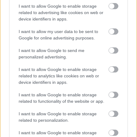
I want to allow Google to enable storage
related to advertising like cookies on web or
device identifiers in apps.
I want to allow my user data to be sent to
Google for online advertising purposes.
I want to allow Google to send me
personalized advertising.
178 millió egy csaló intézménynek
[202.]
I want to allow Google to enable storage
related to analytics like cookies on web or
Amijo
•
2022. január 30.
0
device identifiers in apps.
I want to allow Google to enable storage
178 milliót kap a kormánytól a fiktív mongol
related to functionality of the website or app.
diákokkal trükköző iskola. (HVG) Ez a hír nem arról
szól, hogy az állam csaló intézményeknek ad pénzt.
I want to allow Google to enable storage
A rendszer szervezeti kultúrájának alapja a csalás és
related to personalization.
a korrupció, a demokratikus működés lényege pedig
a szervezeti kultúrába illő cselekvések…
I want to allow Google to enable storage