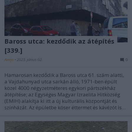
Baross utca: kezdődik az átépítés
[339.]
Amijo
•
2023. június 02.
0
Hamarosan kezdődik a Baross utca 61. szám alatti,
a Vajdahunyad utca sarkán álló, 1971-ben épült
közel 4000 négyzetméteres egykori pártszékház
átépítése; az Egységes Magyar Izraelita Hitközség
(EMIH) alakítja ki itt a új kulturális központját és
színházát. Az épületbe kóser éttermet és kávézót is…