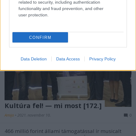
related to security, including authentication
functionality and fraud prevention, and other
user protection.
CONFIRM
Data Deletion
Data Access
Privacy Policy
Kultúra fel! — mi most [172.]
Amijo
•
2021. november 10.
0
466 millió forint állami támogatással ír musicalt