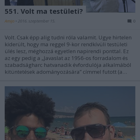
551. Volt ma testületi?
Amijo
•
2016. szeptember 15.
0
Volt. Csak épp alig tudni róla valamit. Ugye hirtelen
kiderült, hogy ma reggel 9-kor rendkívüli testületi
ülés lesz, méghozzá egyetlen napirendi ponttal. Ez
az egy pedig a „Javaslat az 1956-os forradalom és
szabadságharc hatvanadik évfordulója alkalmából
kitüntetések adományozására” címmel futott (a…