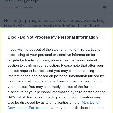
Amijo
•
2016. október 03.
0
Nos, tegnap megtörtént a kvótás népszavazás. Meg
is van már a hivatalos végeredmény: 11 milliárd
(vagy még több) elment a semmire. A kormány
kidobott az ablakon tizenvalahány (mások szerint
Blog -
Do Not Process My Personal Information
van az 20 is) milliárd forint közpénzt, az érvénytelen
és eredménytelen népszavazásra, amely 40
If you wish to opt-out of the sale, sharing to third parties, or
% alatti…
processing of your personal or sensitive information for
targeted advertising by us, please use the below opt-out
section to confirm your selection. Please note that after your
opt-out request is processed you may continue seeing
interest-based ads based on personal information utilized by
us or personal information disclosed to third parties prior to
your opt-out. You may separately opt-out of the further
disclosure of your personal information by third parties on the
IAB’s list of downstream participants. This information may
also be disclosed by us to third parties on the
IAB’s List of
Downstream Participants
that may further disclose it to other