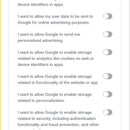
device identifiers in apps.
I want to allow my user data to be sent to
Google for online advertising purposes.
I want to allow Google to send me
personalized advertising.
I want to allow Google to enable storage
related to analytics like cookies on web or
device identifiers in apps.
554. Kinek mi fontos
I want to allow Google to enable storage
Amijo
•
2016. szeptember 24.
1
related to functionality of the website or app.
Néhány napja az Orczy-negyedről, pontosabban a
I want to allow Google to enable storage
Diószegi Sámuel utca legkeményebb házairól írt a
related to personalization.
Kovacsik Ágnes a Magyar Nemzetben, Élőhalottak
I want to allow Google to enable storage
Budapest közepén címmel. Merthogy elméletileg két
related to security, including authentication
éven belül megújulhat a városrész, csakhogy a cikk
functionality and fraud prevention, and other
írója által végigjárt házak egyike se lesz bent annak