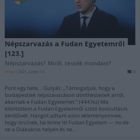
Népszarvazás a Fudan Egyetemről
[123.]
Népszarvazás? Miről, tessék mondani?
Amijo
•
2021. június 12.
0
Pont egy hete… Gulyás: „Támogatjuk, hogy a
budapestiek népszavazáson dönthessenek arról,
akarnak-e Fudan Egyetemet.” (444.hu) Ma
kitöltöttem a Fudan Egyetemről szóló konzultáció
kérdőívét. Hangot adtam azon véleményemnek,
hogy örülnék, ha lenne itt Fudan Egyetem — no de
ne a Diákváros helyén és ne…