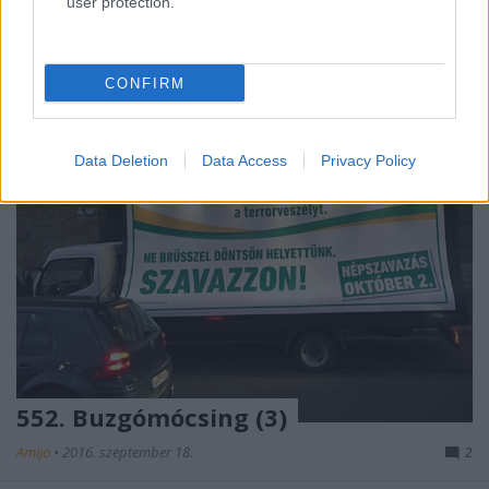
user protection.
a…
CONFIRM
Data Deletion
Data Access
Privacy Policy
552. Buzgómócsing (3)
Amijo
•
2016. szeptember 18.
2