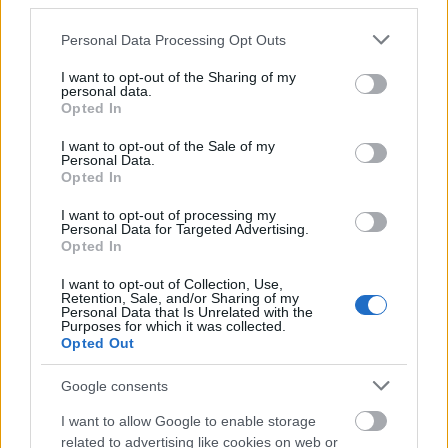
third parties.
Please note that this website/app uses one or more Google
Personal Data Processing Opt Outs
services and may gather and store information including but
not limited to your visit or usage behaviour. You may click to
I want to opt-out of the Sharing of my
personal data.
grant or deny consent to Google and its third-party tags to
Opted In
556. Mint falat kenyér
use your data for below specified purposes in below Google
consent section.
I want to opt-out of the Sale of my
Amijo
•
2016. szeptember 30.
0
Personal Data.
Opted In
Inkább nem mondok semmit a történtekről. Vagy
I want to opt-out of processing my
mégis. Mert valahogy furcsa az időzítése. Nem
Personal Data for Targeted Advertising.
sokkal azután történik egy klasszikus pokolgépes
Opted In
merénylet Budapesten, hogy az egyik kormánytag
I want to opt-out of Collection, Use,
elvakkantotta magát a kvótareferendum
Retention, Sale, and/or Sharing of my
kampányában, valamiképp akképpen hogy
Personal Data that Is Unrelated with the
Purposes for which it was collected.
"bármikor történhet ilyen". Szóval:…
Opted Out
Google consents
I want to allow Google to enable storage
related to advertising like cookies on web or