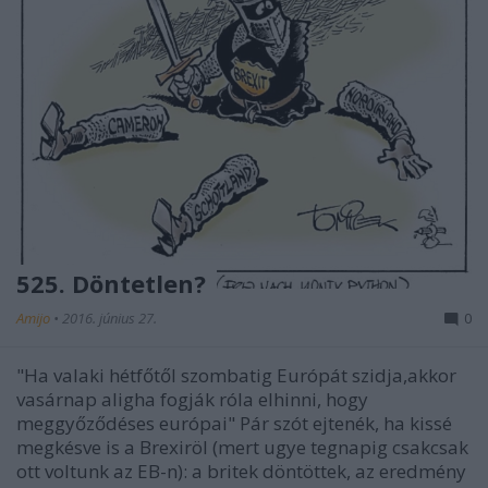
525. Döntetlen?
Amijo
•
2016. június 27.
0
"Ha valaki hétfőtől szombatig Európát szidja,akkor
vasárnap aligha fogják róla elhinni, hogy
meggyőződéses európai" Pár szót ejtenék, ha kissé
megkésve is a Brexiröl (mert ugye tegnapig csakcsak
ott voltunk az EB-n): a britek döntöttek, az eredmény