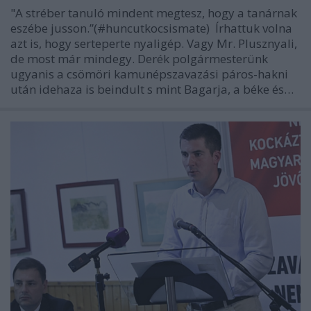
"A stréber tanuló mindent megtesz, hogy a tanárnak
eszébe jusson.”(#huncutkocsismate) Írhattuk volna
azt is, hogy serteperte nyaligép. Vagy Mr. Plusznyali,
de most már mindegy. Derék polgármesterünk
ugyanis a csömöri kamunépszavazási páros-hakni
után idehaza is beindult s mint Bagarja, a béke és…