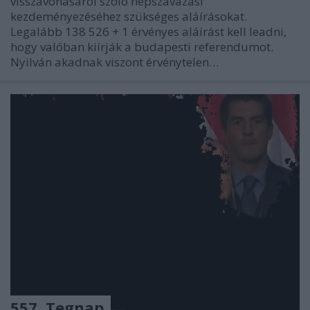
visszavonásáról szóló népszavazási
kezdeményezéséhez szükséges aláírásokat.
Legalább 138 526 + 1 érvényes aláírást kell leadni,
hogy valóban kiírják a budapesti referendumot.
Nyilván akadnak viszont érvénytelen…
557. Tegnap