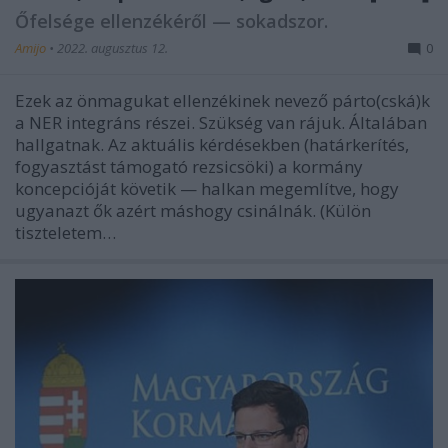
Őfelsége ellenzékéről — sokadszor.
Amijo
•
2022. augusztus 12.
0
Ezek az önmagukat ellenzékinek nevező párto(cská)k
a NER integráns részei. Szükség van rájuk. Általában
hallgatnak. Az aktuális kérdésekben (határkerítés,
fogyasztást támogató rezsicsöki) a kormány
koncepcióját követik — halkan megemlítve, hogy
ugyanazt ők azért máshogy csinálnák. (Külön
tiszteletem…