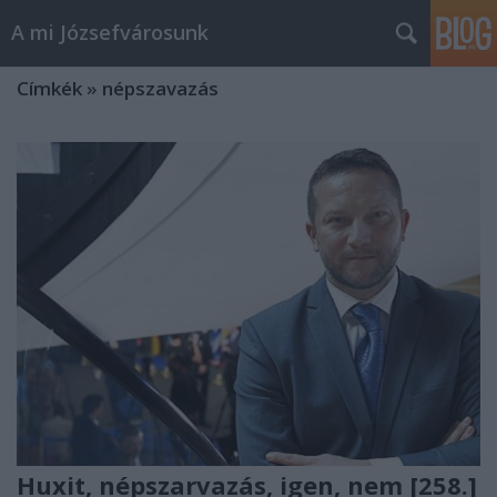
A mi Józsefvárosunk
Címkék
»
népszavazás
Huxit, népszarvazás, igen, nem [258.]