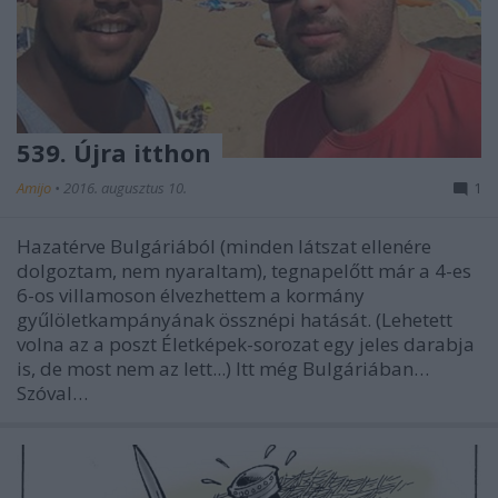
539. Újra itthon
Amijo
•
2016. augusztus 10.
1
Hazatérve Bulgáriából (minden látszat ellenére
dolgoztam, nem nyaraltam), tegnapelőtt már a 4-es
6-os villamoson élvezhettem a kormány
gyűlöletkampányának össznépi hatását. (Lehetett
volna az a poszt Életképek-sorozat egy jeles darabja
is, de most nem az lett...) Itt még Bulgáriában…
Szóval…