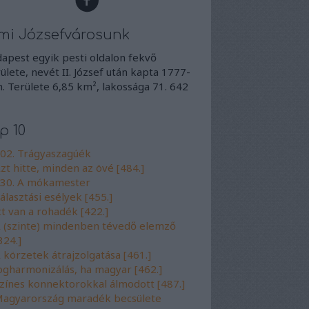
mi Józsefvárosunk
apest egyik pesti oldalon fekvő
ülete, nevét II. József után kapta 1777-
. Területe 6,85 km², lakossága 71. 642
p 10
02. Trágyaszagúék
zt hitte, minden az övé [484.]
30. A mókamester
álasztási esélyek [455.]
tt van a rohadék [422.]
 (szinte) mindenben tévedő elemző
324.]
 körzetek átrajzolgatása [461.]
ogharmonizálás, ha magyar [462.]
zínes konnektorokkal álmodott [487.]
agyarország maradék becsülete