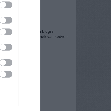
lsó 20
okumentumtár
kumentumok
- egyben
 egyben található meg a blogra
került összes doksi, akinek van kedve -
arásszon köztük...
chívum
25 szeptember
(
1
)
5 április
(
5
)
5 március
(
7
)
5 február
(
7
)
5 január
(
8
)
24 december
(
3
)
24 november
(
6
)
24 október
(
6
)
24 szeptember
(
6
)
4 augusztus
(
7
)