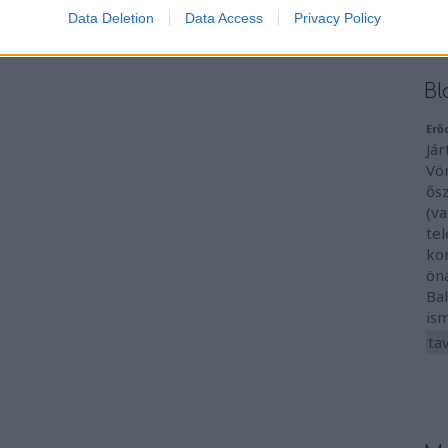
202
Data Deletion
Data Access
Privacy Policy
202
To
Bl
Erő
Jár
Vö
ős
(va
te
ko
ön
Ba
ism
ta