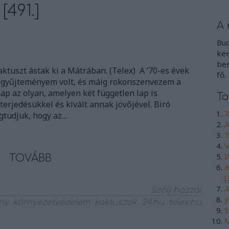
[491.]
A 
Bud
ker
ben
ktuszt ástak ki a Mátrában. (Telex) A ’70-es évek
fő.
zgyűjteményem volt, és máig rokonszenvezem a
nap az olyan, amelyen két független lap is
To
lterjedésükkel és kivált annak jövőjével. Biró
7
egtudjuk, hogy az…
A
7
V
I
TOVÁBB
A
[
A
Szólj hozzá!
J
ny
környezetvédelem
kaktuszok
24.hu
telex.hu
S
M