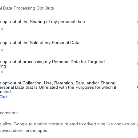
Azt
l Data Processing Opt Outs
Ke
o opt-out of the Sharing of my personal data.
In
Fa
o opt-out of the Sale of my Personal Data.
In
to opt-out of processing my Personal Data for Targeted
Ut
ing.
In
_ko
09:
o opt-out of Collection, Use, Retention, Sale, and/or Sharing
ersonal Data that Is Unrelated with the Purposes for which it
Múl
lected.
Out
br1
egy
A P
consents
Ami
o allow Google to enable storage related to advertising like cookies on
kié
evice identifiers in apps.
Vic