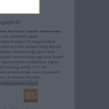
4 július
(
4
)
4 június
(
8
)
vább
...
ogajánló
dített Református Templom, Balatonalmádi
t már közületek valaki
rösberényben? Én megmondom
zintén azt sem tudtam, hogy létezik
lójában létezett) egy ilyen nevű
lepülés. Vörösberény egy kora Árpád-
ri gyökerekkel rendelkező, egykor
álló község, amely 1971 óta
latonalmádi északi városrészeként
ert. A Balaton-felvidék…
volbanlepkedo.blog.hu