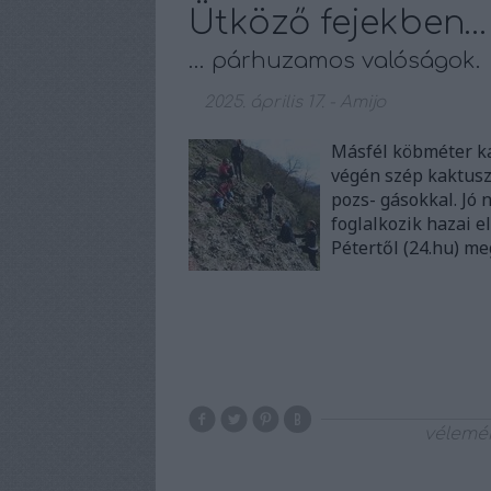
Ütköző fejekben… 
… párhuzamos valóságok.
2025. április 17.
-
Amijo
Másfél köbméter ka
végén szép kaktus
pozs- gásokkal. Jó 
foglalkozik hazai e
Pétertől (24.hu) m
vélemé