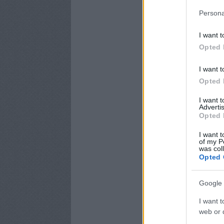
Persona
I want t
Opted 
I want t
Opted 
I want 
Advertis
Opted 
I want t
of my P
was col
Opted 
Google 
I want t
web or d