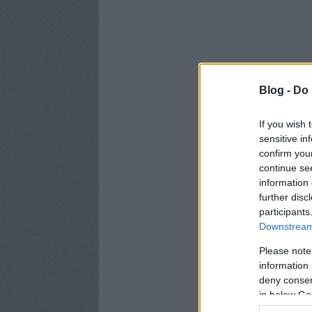
Blog -
Do 
If you wish 
sensitive in
confirm you
continue se
information 
further disc
participants
Downstream 
Please note
information 
deny consent
in below Go