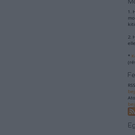
Mo
1. 
mon
kit
2. 
ell
*
K
(ré
F
RSS
be
At
be
E