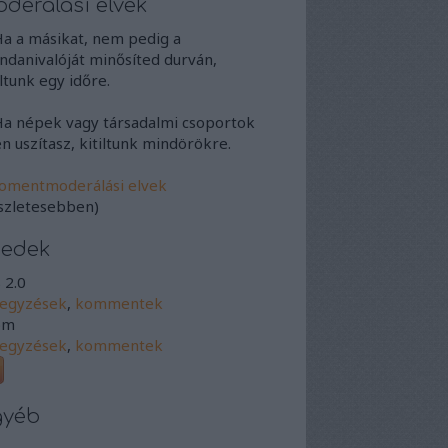
derálási elvek
Ha a másikat, nem pedig a
danivalóját minősíted durván,
iltunk egy időre.
Ha népek vagy társadalmi csoportok
en uszítasz, kitiltunk mindörökre.
omentmoderálási elvek
szletesebben)
eedek
 2.0
jegyzések
,
kommentek
om
jegyzések
,
kommentek
gyéb