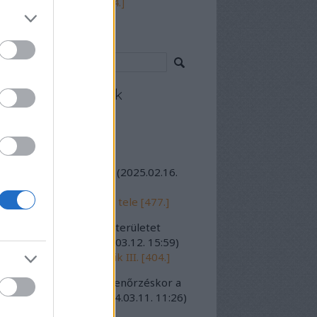
 hitte, minden az övé [484.]
resés
cebook oldalunk
olsó szavak
lléga_:
a remíz maradt
(
2025.02.16.
58
)
tidéző: Orczy tér, 1982 tele [477.]
7:
A bontási és építési területet
irányú, kesken...
(
2024.03.12. 15:59
)
ázmány-saga folytatódik III. [404.]
jo:
Aktuális kéményellenőrzéskor a
rkező kémyénys...
(
2024.03.11. 11:26
)
cország II. [407.]