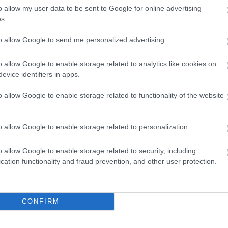
o allow my user data to be sent to Google for online advertising
Uto
s.
D
to allow Google to send me personalized advertising.
Do
Itt
o allow Google to enable storage related to analytics like cookies on
fel
evice identifiers in apps.
bog
o allow Google to enable storage related to functionality of the website
Ar
20
o allow Google to enable storage related to personalization.
202
202
o allow Google to enable storage related to security, including
202
cation functionality and fraud prevention, and other user protection.
202
20
20
20
CONFIRM
20
202