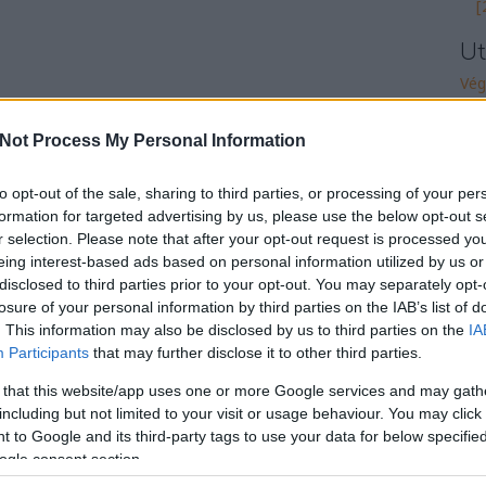
[
Ut
Vég
Adá
Not Process My Personal Information
Ütk
to opt-out of the sale, sharing to third parties, or processing of your per
Nem
formation for targeted advertising by us, please use the below opt-out s
Brü
r selection. Please note that after your opt-out request is processed y
A J
eing interest-based ads based on personal information utilized by us or
[489
disclosed to third parties prior to your opt-out. You may separately opt-
losure of your personal information by third parties on the IAB’s list of
Nin
. This information may also be disclosed by us to third parties on the
IA
Participants
that may further disclose it to other third parties.
Szí
álm
 that this website/app uses one or more Google services and may gath
Bojk
including but not limited to your visit or usage behaviour. You may click 
 to Google and its third-party tags to use your data for below specifi
Lom
ogle consent section.