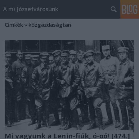
A mi Józsefvárosunk
Címkék
»
közgazdaságtan
Mi vagyunk a Lenin-fiúk, ó-oó! [474.]