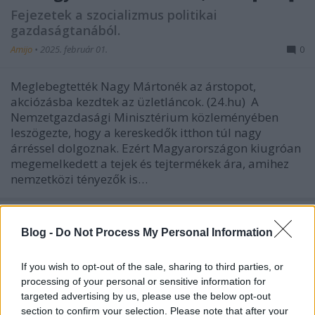
Fejezetek a szocializmus politikai
gazdaságtanából.
Amijo
•
2025. február 01.
0
Meglebegtették Nagy Mártonék az árstopot,
akciózásba kezdtek az üzletláncok. (24.hu) A
Nemzetgazdasági Minisztérium közleményében
leszögezte, hogy a kereskedők itthon túl nagy
árréssel dolgoznak. Ezért Magyarországon kiugróan
megemelkedett a tejek és tejtermékek ára, amihez
nemzetközi tényezők is…
Blog -
Do Not Process My Personal Information
If you wish to opt-out of the sale, sharing to third parties, or
processing of your personal or sensitive information for
targeted advertising by us, please use the below opt-out
section to confirm your selection. Please note that after your