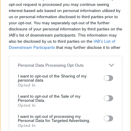
opt-out request is processed you may continue seeing
interest-based ads based on personal information utilized by
us or personal information disclosed to third parties prior to
your opt-out. You may separately opt-out of the further
disclosure of your personal information by third parties on the
IAB’s list of downstream participants. This information may
also be disclosed by us to third parties on the
IAB’s List of
Mennyi az annyi? [356.]
Downstream Participants
that may further disclose it to other
third parties.
Fejezetek a szocializmus politikai
gazdaságtanából.
Please note that this website/app uses one or more Google
Personal Data Processing Opt Outs
services and may gather and store information including but
Amijo
•
2023. augusztus 10.
0
not limited to your visit or usage behaviour. You may click to
I want to opt-out of the Sharing of my
personal data.
grant or deny consent to Google and its third-party tags to
Januártól a németországi szinten lehet a magyar
Opted In
use your data for below specified purposes in below Google
üzemanyagár, a kormány 425-ös euróval számolva
consent section.
I want to opt-out of the Sale of my
emelt literenként 41 forinttal adót. (444.hu) Mi,
Personal Data.
idősebbek még emlékszünk arra az időre, amikor
Opted In
minden pénznek többféle árfolyama volt. Volt rubel,
I want to opt-out of processing my
devizarubel, transzfer rubel és klíring rubel — és…
Personal Data for Targeted Advertising.
Opted In