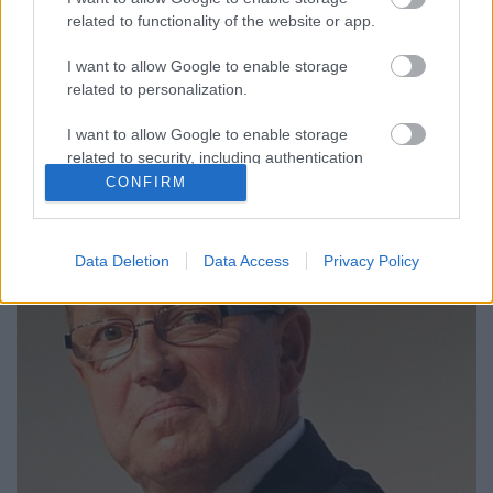
hagyományos évnyitóján: Elmondták a kormány
related to functionality of the website or app.
tagjai, hogyan lesz Magyarországon felzárkózás és
növekedés. (Portfolio) Varga Mihály
I want to allow Google to enable storage
related to personalization.
pénzügyminiszter szerint a veszélyek korszakába
léptünk. Ezt jól jelzik olyan adatok, mint például a
I want to allow Google to enable storage
350 eurós gázár — tavaly…
related to security, including authentication
functionality and fraud prevention, and other
CONFIRM
user protection.
Data Deletion
Data Access
Privacy Policy