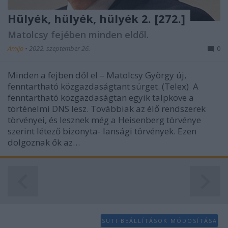
Hülyék, hülyék, hülyék 2. [272.]
Matolcsy fejében minden eldől.
Amijo
•
2022. szeptember 26.
0
Minden a fejben dől el – Matolcsy György új,
fenntartható közgazdaságtant sürget. (Telex) A
fenntartható közgazdaságtan egyik talpköve a
történelmi DNS lesz. Továbbiak az élő rendszerek
törvényei, és lesznek még a Heisenberg törvénye
szerint létező bizonyta- lansági törvények. Ezen
dolgoznak ők az…
SÜTI BEÁLLÍTÁSOK MÓDOSÍTÁSA