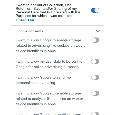
I want to opt-out of Collection, Use,
Retention, Sale, and/or Sharing of my
Personal Data that Is Unrelated with the
Purposes for which it was collected.
Opted Out
Google consents
I want to allow Google to enable storage
related to advertising like cookies on web or
device identifiers in apps.
I want to allow my user data to be sent to
Google for online advertising purposes.
I want to allow Google to send me
Parragh és a relatív értékrend [318.]
personalized advertising.
Fejezetek a szocializmus politikai
gazdaságtanából.
I want to allow Google to enable storage
related to analytics like cookies on web or
Amijo
•
2023. március 10.
0
device identifiers in apps.
A Magyar Kereskedelmi és Iparkamara
I want to allow Google to enable storage