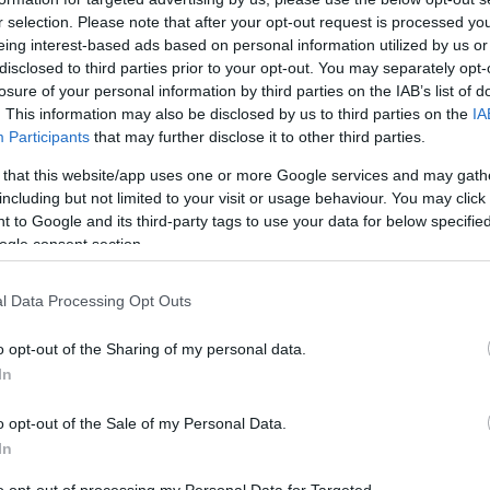
Azt
r selection. Please note that after your opt-out request is processed y
t Kertész Imre [278.]
eing interest-based ads based on personal information utilized by us or
Ke
disclosed to third parties prior to your opt-out. You may separately opt-
losure of your personal information by third parties on the IAB’s list of
. This information may also be disclosed by us to third parties on the
IA
fel Kertész Imre emléktábláját a Tömő utca 56.
Participants
that may further disclose it to other third parties.
Fa
 önkormányzat állította táblán ez olvasható: „E
 that this website/app uses one or more Google services and may gath
s töltötte gyermekkorát Kertész Imre (1929-2016)
including but not limited to your visit or usage behaviour. You may click 
Sorstalanság című regény szerzője”. A felirat ellenére
 to Google and its third-party tags to use your data for below specifi
m…
Ut
ogle consent section.
_ko
09:
l Data Processing Opt Outs
Múl
TOVÁBB
o opt-out of the Sharing of my personal data.
br1
egy
In
Szólj hozzá!
A P
kormányzat
kertész imre
emléktábla
tömő utca
o opt-out of the Sale of my Personal Data.
Ami
In
kié
Vic