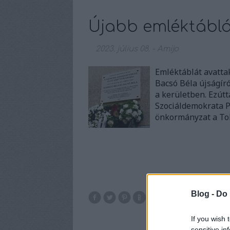
Újabb emléktáblát
2023. július 08.
-
Amijo
Emléktáblát avatta
Bacsó Béla újságír
a kerületben. Ezút
Szociáldemokrata Pá
önkormányzat a To
Blog -
Do 
If you wish 
sensitive in