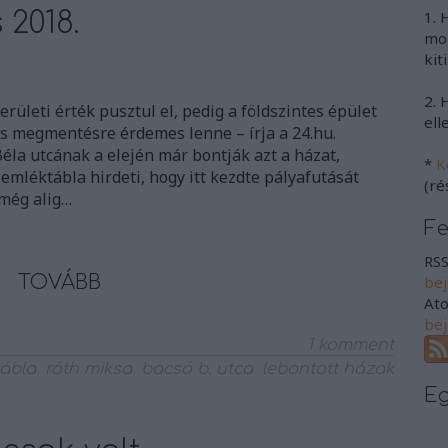
2018.
1. 
mon
kit
2. 
erületi érték pusztul el, pedig a földszintes épület
ell
s megmentésre érdemes lenne – írja a 24.hu.
éla utcának a elején már bontják azt a házat,
*
K
mléktábla hirdeti, hogy itt kezdte pályafutását
(ré
még alig…
F
RSS
TOVÁBB
be
At
be
1
komment
ábla
róth miksa
bacsó b. utca
lebontott házak
E