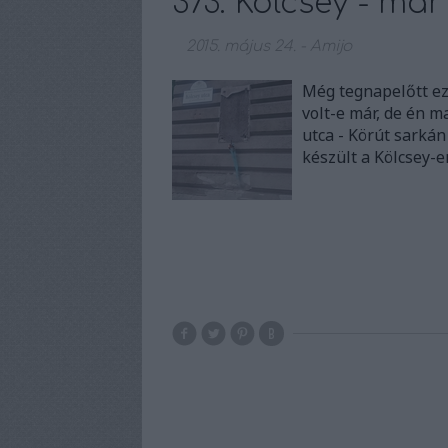
373. Kölcsey - már
2015. május 24.
-
Amijo
Még tegnapelőtt ez
volt-e már, de én m
utca - Körút sarkán
készült a Kölcsey-