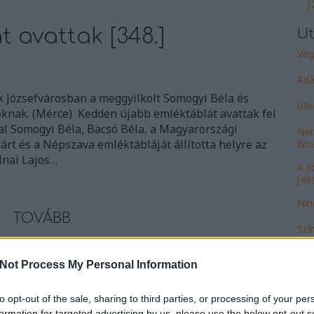
[
 avattak [348.]
Ut
Vég
Adá
k Józsefvárosban a meggyilkolt Somogyi Béla és
Ütk
óknak. (Mérce) Kedden újabb emléktáblát avattak fel
tal Somogyi Béla, Bacsó Béla, a Magyarországi
Nem
rt és a Népszava emléktábláját állította helyre az
Brü
lnai Lajos…
A J
[489
Nin
TOVÁBB
Szí
álm
Szólj hozzá!
Bojk
Not Process My Personal Information
avatás
emléktábla
tolnai lajos utca
Lom
to opt-out of the sale, sharing to third parties, or processing of your per
formation for targeted advertising by us, please use the below opt-out s