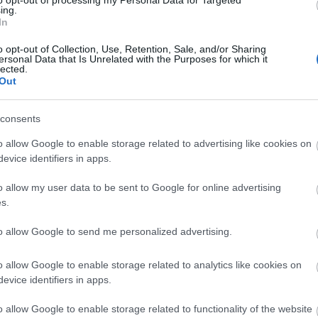
to opt-out of processing my Personal Data for Targeted
t Rodolfo [174.]
ing.
Uto
In
o opt-out of Collection, Use, Retention, Sale, and/or Sharing
D
ersonal Data that Is Unrelated with the Purposes for which it
József utca sarkán álló (Nagyfuvaros utca 27.) ház
lected.
Do
Out
égén emléktábla került Gács Rezső, azaz Rodolfo
Itt
vfordulója alkalmából. Ugyanis itt, ebben a
fel
házban született 1911. május 16-án szegény zsidó
bog
consents
zső néven a…
o allow Google to enable storage related to advertising like cookies on
Ar
evice identifiers in apps.
20
202
o allow my user data to be sent to Google for online advertising
TOVÁBB
202
s.
202
to allow Google to send me personalized advertising.
202
Szólj hozzá!
20
léktábla
rodolfo
józsef utca
nagyfuvaros utca
20
o allow Google to enable storage related to analytics like cookies on
20
evice identifiers in apps.
20
202
[76.]
o allow Google to enable storage related to functionality of the website