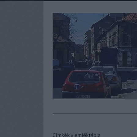
Címkék
»
emléktábla