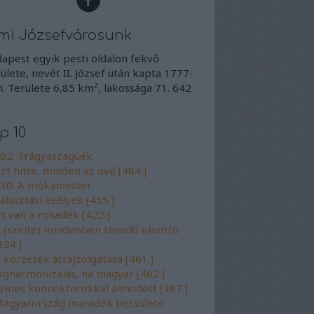
mi Józsefvárosunk
apest egyik pesti oldalon fekvő
ülete, nevét II. József után kapta 1777-
. Területe 6,85 km², lakossága 71. 642
p 10
02. Trágyaszagúék
zt hitte, minden az övé [484.]
30. A mókamester
álasztási esélyek [455.]
tt van a rohadék [422.]
 (szinte) mindenben tévedő elemző
324.]
 körzetek átrajzolgatása [461.]
ogharmonizálás, ha magyar [462.]
zínes konnektorokkal álmodott [487.]
agyarország maradék becsülete