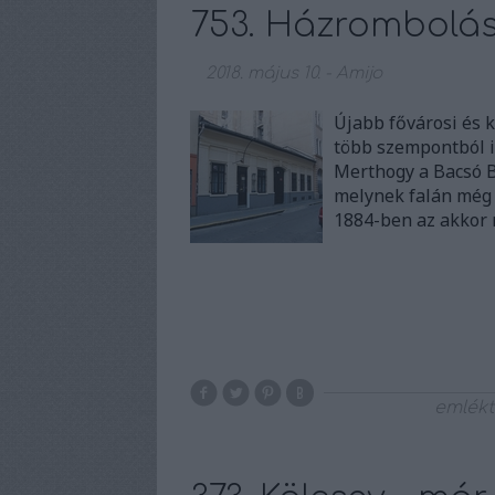
753. Házrombolás 
2018. május 10.
-
Amijo
Újabb fővárosi és k
több szempontból i
Merthogy a Bacsó B
melynek falán még e
1884-ben az akkor 
emlékt