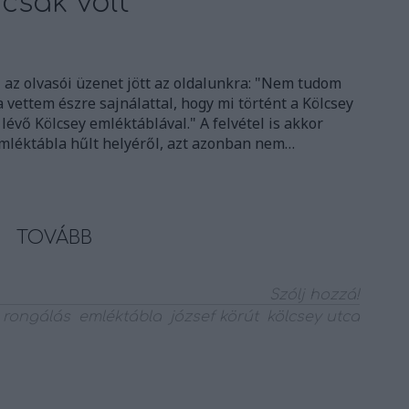
 csak volt
 az olvasói üzenet jött az oldalunkra: "Nem tudom
a vettem észre sajnálattal, hogy mi történt a Kölcsey
 lévő Kölcsey emléktáblával." A felvétel is akkor
emléktábla hűlt helyéről, azt azonban nem…
TOVÁBB
Szólj hozzá!
rongálás
emléktábla
józsef körút
kölcsey utca