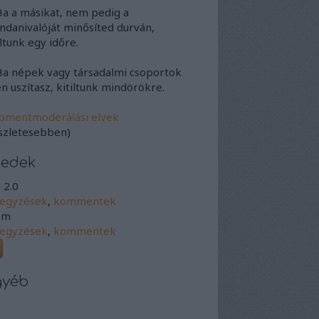
Ha a másikat, nem pedig a
danivalóját minősíted durván,
iltunk egy időre.
Ha népek vagy társadalmi csoportok
en uszítasz, kitiltunk mindörökre.
omentmoderálási elvek
szletesebben)
eedek
 2.0
jegyzések
,
kommentek
om
jegyzések
,
kommentek
gyéb