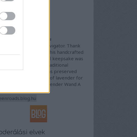
4 július
(
4
)
4 június
(
8
)
vább
...
ogajánló
 Story of Your Lavender Wand
lcome to The Celtic Navigator. Thank
 for giving a home to this handcrafted
vender Wand. This small keepsake was
e with care, using a traditional
aving technique that has preserved
 beauty and fragrance of lavender for
nerations. What is a Lavender Wand A
vender Wand is…
eenroads.blog.hu
derálási elvek