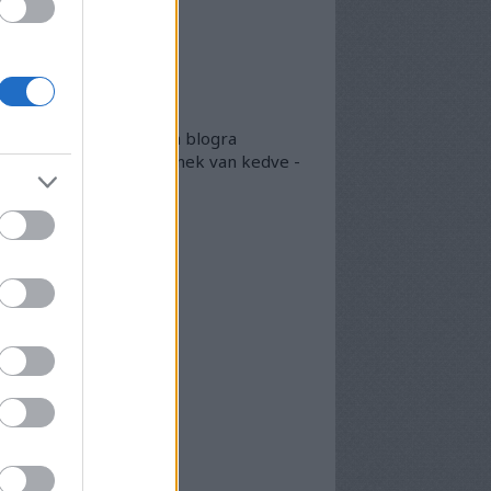
lsó 20
okumentumtár
kumentumok
- egyben
 egyben található meg a blogra
került összes doksi, akinek van kedve -
arásszon köztük...
chívum
25 szeptember
(
1
)
5 április
(
5
)
5 március
(
7
)
5 február
(
7
)
5 január
(
8
)
24 december
(
3
)
24 november
(
6
)
24 október
(
6
)
24 szeptember
(
6
)
4 augusztus
(
7
)