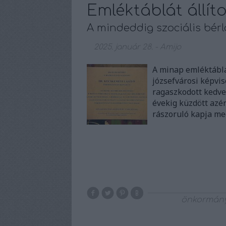
Emléktáblát állíto
A mindeddig szociális bér
2025. január 28.
-
Amijo
A minap emléktáblát
józsefvárosi képvise
ragaszkodott kedve
évekig küzdött azér
rászoruló kapja me
önkormán