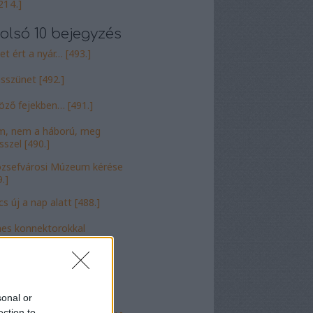
214.]
olsó 10 bejegyzés
et ért a nyár… [493.]
sszünet [492.]
öző fejekben… [491.]
, nem a háború, meg
sszel [490.]
ózsefvárosi Múzeum kérése
.]
cs új a nap alatt [488.]
nes konnektorokkal
odott [487.]
ottálni kell [486.]
talanítás 2025. [485.]
sonal or
ection to