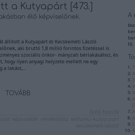
tt a Kutyapárt [473.]
A 
lakásban élő képviselőnek.
Bud
ker
ben
 állított a Kutyapárt dr. Kecskeméti László
fő.
lőnek, aki bruttó 1,8 millió forintos fizetéssel is
zményes szociális önkor- mányzati bérlakásához, és
To
t, hogy ilyen anyagi helyzete mellett ne egy
7
g a lakást,…
A
7
V
I
TOVÁBB
A
[
A
Szólj hozzá!
J
yzat
képviselők
emléktábla
kétfarkú-kutya párt
S
kecskeméti lászló
M