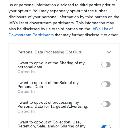
us or personal information disclosed to third parties prior to
your opt-out. You may separately opt-out of the further
disclosure of your personal information by third parties on the
IAB’s list of downstream participants. This information may
also be disclosed by us to third parties on the
IAB’s List of
Nagyvonalú gesztus [443.]
Downstream Participants
that may further disclose it to other
Egy hadban álló ország nagyvonalú gesztusa.
third parties.
Amijo
•
2024. augusztus 16.
0
Please note that this website/app uses one or more Google
Personal Data Processing Opt Outs
services and may gather and store information including but
not limited to your visit or usage behaviour. You may click to
I want to opt-out of the Sharing of my
Moszkva 447 kecskét küld Észak-Koreának.
personal data.
grant or deny consent to Google and its third-party tags to
(Világgazdaság) Oroszország 447 kecskét küld
Opted In
use your data for below specified purposes in below Google
Észak-Koreának, hogy segítsen az egyebek közt zöld
consent section.
gazdaságáról elhíresült diktatúrának az éhezés
I want to opt-out of the Sale of my
Personal Data.
elleni küzdelemben. A dél-koreai hírügynökség
Opted In
szerint a 423 nőstény és 15 bak a két ország mélyülő,
Putyin koreai…
I want to opt-out of processing my
Personal Data for Targeted Advertising.
Opted In
I want to opt-out of Collection, Use,
Retention, Sale, and/or Sharing of my