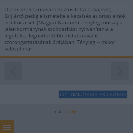
Orbán szolidaritásáról biztosította Tokajevet,
Szijjártó pedig elismételte a kazah és az orosz elnök
értelmezését. (Magyar Narancs) Tényleg muszáj a
jelen kormánynak szolidaritást nyilvánítania a
legutolsó, legundorítóbb diktatúrával is,
szorongattatásának órájában. Tényleg -- mikor
valósul már…
SÜTI BEÁLLÍTÁSOK MÓDOSÍTÁSA
mobil
|
teljes