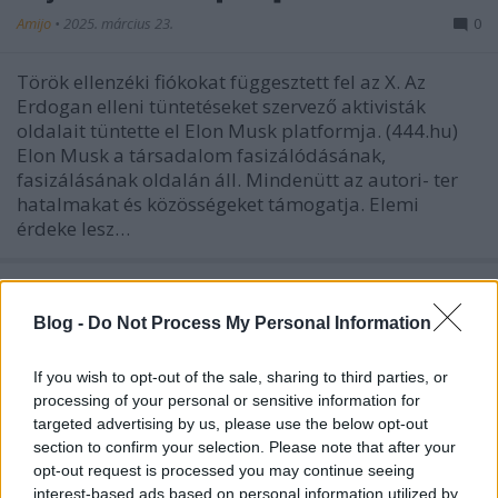
Amijo
•
2025. március 23.
0
Török ellenzéki fiókokat függesztett fel az X. Az
Erdogan elleni tüntetéseket szervező aktivisták
oldalait tüntette el Elon Musk platformja. (444.hu)
Elon Musk a társadalom fasizálódásának,
fasizálásának oldalán áll. Mindenütt az autori- ter
hatalmakat és közösségeket támogatja. Elemi
érdeke lesz…
Blog -
Do Not Process My Personal Information
If you wish to opt-out of the sale, sharing to third parties, or
processing of your personal or sensitive information for
targeted advertising by us, please use the below opt-out
section to confirm your selection. Please note that after your
opt-out request is processed you may continue seeing
interest-based ads based on personal information utilized by