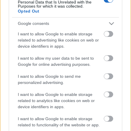
Personal Data that Is Unrelated with the
Purposes for which it was collected.
Opted Out
Google consents
I want to allow Google to enable storage
related to advertising like cookies on web or
device identifiers in apps.
I want to allow my user data to be sent to
Google for online advertising purposes.
Élet egy teokratikus diktatúrában
I want to allow Google to send me
personalized advertising.
[265.]
I want to allow Google to enable storage
Amijo
•
2022. szeptember 03.
0
related to analytics like cookies on web or
device identifiers in apps.
Három évet is kaphat az a török énekesnő, aki olyan
iskolával viccelődött, ahová Erdoğan is járt. (Telex)
I want to allow Google to enable storage
Egy török énekesnőt azért ültethetnek le, AKÁR 3
related to functionality of the website or app.
ÉVRE, mert úgymond megsértette a vallásos