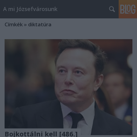
A mi Józsefvárosunk
Címkék
»
diktatúra
Bojkottálni kell [486.]