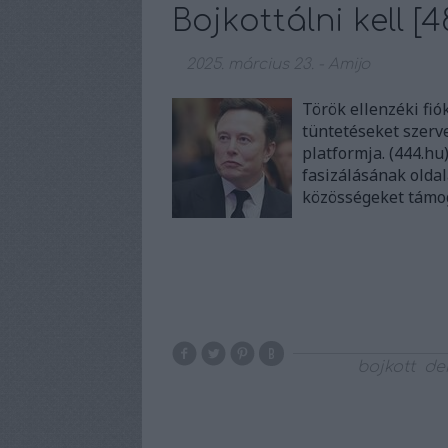
Bojkottálni kell [4
2025. március 23.
-
Amijo
Török ellenzéki fió
tüntetéseket szerve
platformja. (444.h
fasizálásának oldal
közösségeket támog
bojkott
de