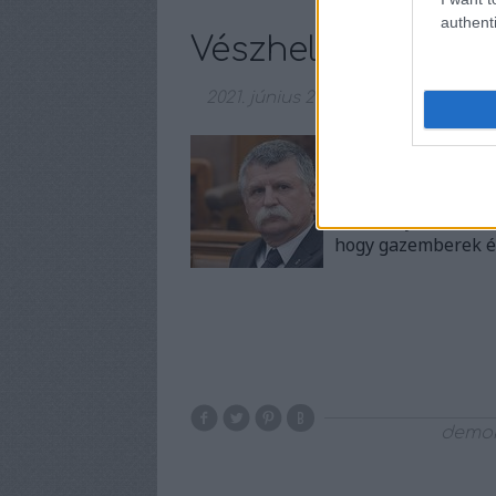
authenti
Vészhelyzet, szüks
2021. június 24.
-
Amijo
A haza új bölcse, K
alkonyát éljük, a v
szabadon kifejthet
véleményüket. Mert 
hogy gazemberek 
demok