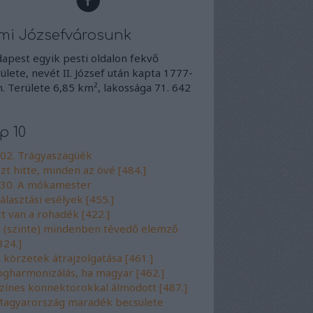
mi Józsefvárosunk
apest egyik pesti oldalon fekvő
ülete, nevét II. József után kapta 1777-
. Területe 6,85 km², lakossága 71. 642
p 10
02. Trágyaszagúék
zt hitte, minden az övé [484.]
30. A mókamester
álasztási esélyek [455.]
tt van a rohadék [422.]
 (szinte) mindenben tévedő elemző
324.]
 körzetek átrajzolgatása [461.]
ogharmonizálás, ha magyar [462.]
zínes konnektorokkal álmodott [487.]
agyarország maradék becsülete