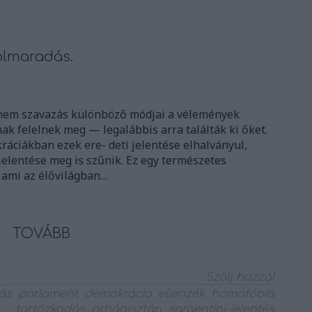
volmaradás.
e nem szavazás különböző módjai a vélemények
ak felelnek meg — legalábbis arra találták ki őket.
ráciákban ezek ere- deti jelentése elhalványul,
jelentése meg is szűnik. Ez egy természetes
, ami az élővilágban…
TOVÁBB
Szólj hozzá!
ás
parlament
demokrácia
ellenzék
homofóbia
tartózkodás
orbánisztán
sargentini-jelentés