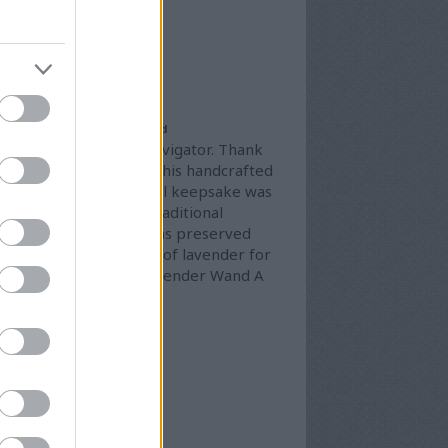
4 július
(
4
)
4 június
(
8
)
vább
...
ogajánló
 Story of Your Lavender Wand
lcome to The Celtic Navigator. Thank
 for giving a home to this handcrafted
vender Wand. This small keepsake was
e with care, using a traditional
aving technique that has preserved
 beauty and fragrance of lavender for
nerations. What is a Lavender Wand A
vender Wand is…
eenroads.blog.hu
derálási elvek