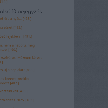
214.]
olsó 10 bejegyzés
et ért a nyár… [493.]
sszünet [492.]
öző fejekben… [491.]
, nem a háború, meg
sszel [490.]
ózsefvárosi Múzeum kérése
.]
cs új a nap alatt [488.]
nes konnektorokkal
odott [487.]
ottálni kell [486.]
talanítás 2025. [485.]