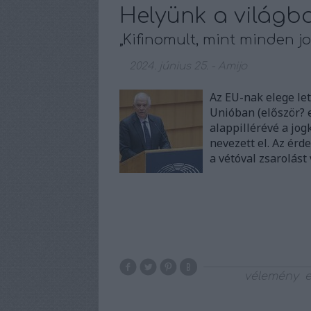
Helyünk a világban
„Kifinomult, mint minden j
2024. június 25.
-
Amijo
Az EU-nak elege le
Unióban (először? e
alappillérévé a jog
nevezett el. Az érd
a vétóval zsarolást
vélemény