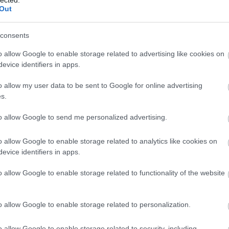
202
Out
202
To
égnek? [194.]
consents
Bl
o allow Google to enable storage related to advertising like cookies on
evice identifiers in apps.
The
We
y soha nem szavaztam se Márki-Zay Péterre, se
o allow my user data to be sent to Google for online advertising
you
yen ő szerepelt. Ahogy a dolgok állnak, ez a
s.
La
a változik. Totál kibic vagyok, nekem semmi se drága
mad
, illetve becsület kivételével. Az ellenzéki
to allow Google to send me personalized advertising.
we
ik fordulójában…
the
ge
o allow Google to enable storage related to analytics like cookies on
La
evice identifiers in apps.
gr
TOVÁBB
o allow Google to enable storage related to functionality of the website
Szólj hozzá!
o allow Google to enable storage related to personalization.
krácia
összefogás
ellenzék
pártelit
márki-zay
Mo
o allow Google to enable storage related to security, including