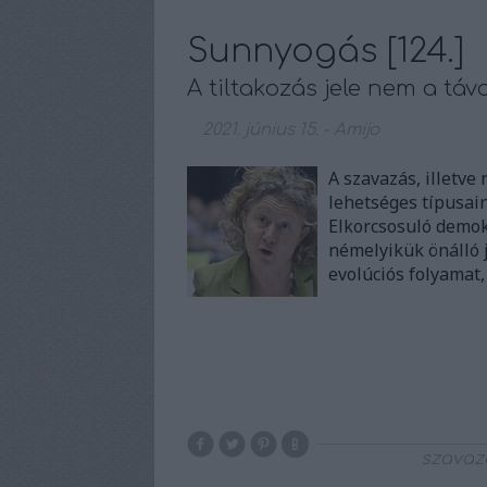
Sunnyogás [124.]
A tiltakozás jele nem a tá
2021. június 15.
-
Amijo
A szavazás, illetv
lehetséges típusain
Elkorcsosuló demok
némelyikük önálló 
evolúciós folyamat
szavaz