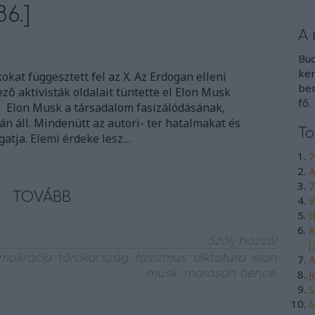
86.]
A 
Bud
ker
kokat függesztett fel az X. Az Erdogan elleni
ben
ző aktivisták oldalait tüntette el Elon Musk
fő.
u) Elon Musk a társadalom fasizálódásának,
án áll. Mindenütt az autori- ter hatalmakat és
To
atja. Elemi érdeke lesz…
7
A
7
TOVÁBB
V
I
A
Szólj hozzá!
[
mokrácia
törökország
fasizmus
diktatúra
elon
A
musk
marosán bence.
J
S
M