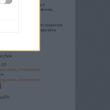
Ha a másikat, nem pedig a
danivalóját minősíted durván,
iltunk egy időre.
Ha népek vagy társadalmi csoportok
en uszítasz, kitiltunk mindörökre.
omentmoderálási elvek
szletesebben)
eedek
 2.0
jegyzések
,
kommentek
om
jegyzések
,
kommentek
gyéb