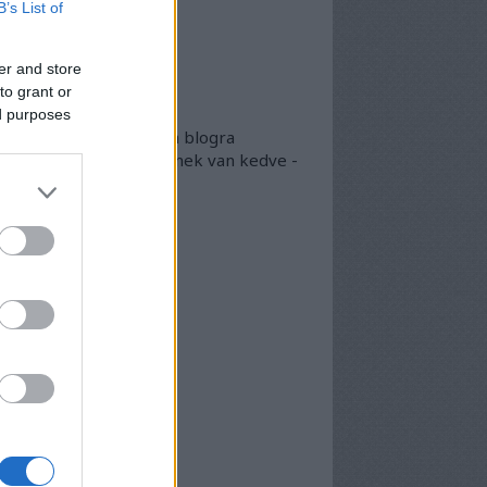
B’s List of
lsó 20
er and store
okumentumtár
to grant or
kumentumok
- egyben
ed purposes
 egyben található meg a blogra
került összes doksi, akinek van kedve -
arásszon köztük...
chívum
25 szeptember
(
1
)
5 április
(
5
)
5 március
(
7
)
5 február
(
7
)
5 január
(
8
)
24 december
(
3
)
24 november
(
6
)
24 október
(
6
)
24 szeptember
(
6
)
4 augusztus
(
7
)