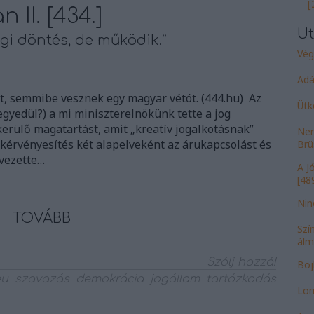
[
 II. [434.]
Ut
ogi döntés, de működik.”
Vég
Adá
tt, semmibe vesznek egy magyar vétót. (444.hu) Az
Ütk
gyedül?) a mi miniszterelnökünk tette a jog
kerülő magatartást, amit „kreatív jogalkotásnak”
Nem
ekérvényesítés két alapelveként az árukapcsolást és
Brü
 vezette…
A J
[489
Nin
TOVÁBB
Szí
álm
Szólj hozzá!
Bojk
eu
szavazás
demokrácia
jogállam
tartózkodás
Lom