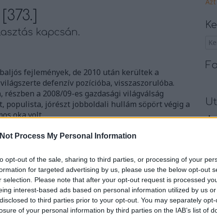
Azt
[373.]
Ke
lasztás kapcsán.
Fa
baljós fejlemények, de 2010 után kerültek a
ilágszerte defenzív pozícióba, visszaszorulóba.
, részben a 2008/09-es gazdasági világválság
Ut
 populista, jórészt jobboldali hullám söpört végig a
mos oka volt.…
_ko
09:
Not Process My Personal Information
Múl
TOVÁBB
br1
to opt-out of the sale, sharing to third parties, or processing of your per
egy
formation for targeted advertising by us, please use the below opt-out s
A P
r selection. Please note that after your opt-out request is processed y
Szólj hozzá!
eing interest-based ads based on personal information utilized by us or
Ami
ny
választás
populizmus
demokrácia
elemzés
disclosed to third parties prior to your opt-out. You may separately opt-
kié
lengyelek
marosán bence.
losure of your personal information by third parties on the IAB’s list of
Vic