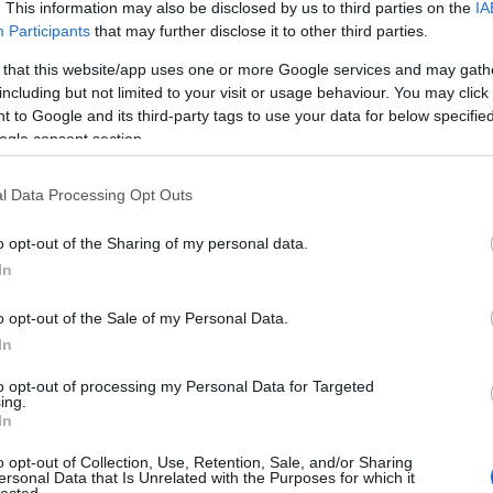
. This information may also be disclosed by us to third parties on the
IA
Uto
Participants
that may further disclose it to other third parties.
nzék” [246.]
 that this website/app uses one or more Google services and may gath
D
including but not limited to your visit or usage behaviour. You may click 
Do
 to Google and its third-party tags to use your data for below specifi
Itt
ogle consent section.
fel
ul az MSZP-elnökségért. (444.hu) Az önmagukat
bog
ő pártok (MSZP, Pb, DK) hosszú ideje azzal próbálják
l Data Processing Opt Outs
agukat a Fidesz stb.-től, hogy ők „demokratikusak”
Ar
yarbasi rajongói). Eközben egyáltalán nem
o opt-out of the Sharing of my personal data.
 az, hogy…
20
In
202
202
o opt-out of the Sale of my Personal Data.
202
In
TOVÁBB
202
20
to opt-out of processing my Personal Data for Targeted
ing.
20
In
Szólj hozzá!
20
azás
demokrácia
baloldal
ellenzék
tóth csaba
20
o opt-out of Collection, Use, Retention, Sale, and/or Sharing
ujhelyi istván
pártelit
202
ersonal Data that Is Unrelated with the Purposes for which it
lected.