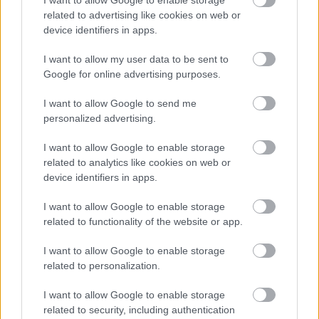
related to advertising like cookies on web or
device identifiers in apps.
I want to allow my user data to be sent to
Google for online advertising purposes.
I want to allow Google to send me
Emléktáblát állított a Kutyapárt
personalized advertising.
[473.]
I want to allow Google to enable storage
related to analytics like cookies on web or
A mindeddig szociális bérlakásban élő
device identifiers in apps.
képviselőnek.
Amijo
•
2025. január 28.
0
I want to allow Google to enable storage
related to functionality of the website or app.
A minap emléktáblát állított a Kutyapárt dr.
I want to allow Google to enable storage
Kecskeméti László józsefvárosi képviselőnek, aki
related to personalization.
bruttó 1,8 millió forintos fizetéssel is ragaszkodott
kedvezményes szociális önkor- mányzati
I want to allow Google to enable storage
bérlakásához, és évekig küzdött azért, hogy ilyen
related to security, including authentication
anyagi helyzete mellett ne egy rászoruló kapja meg