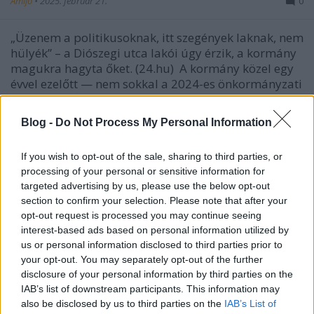
Amijo
•
2025. február 21.
0
„Üzenem a politikusoknak, itt szegények laknak, nem
hülyék” – a Diószegi utca lakói úgy érzik, a kormány
magukra hagyta őket. (24.hu) A kormány közel egy
évvel ezelőtt — nem sokkal a 2024-es önkormányzati
választás előtt — elfogadott egy jogszabályt, amely
a Diószegi Sámuel utcában és környékén…
Blog -
Do Not Process My Personal Information
If you wish to opt-out of the sale, sharing to third parties, or
processing of your personal or sensitive information for
targeted advertising by us, please use the below opt-out
section to confirm your selection. Please note that after your
opt-out request is processed you may continue seeing
interest-based ads based on personal information utilized by
us or personal information disclosed to third parties prior to
your opt-out. You may separately opt-out of the further
disclosure of your personal information by third parties on the
IAB’s list of downstream participants. This information may
also be disclosed by us to third parties on the
IAB’s List of