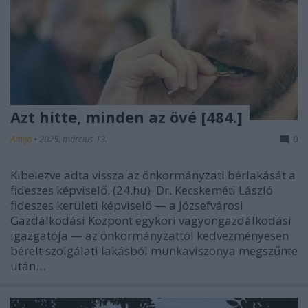
Azt hitte, minden az övé [484.]
Amijo
•
2025. március 13.
0
Kibelezve adta vissza az önkormányzati bérlakását a
fideszes képviselő. (24.hu) Dr. Kecskeméti László
fideszes kerületi képviselő — a Józsefvárosi
Gazdálkodási Központ egykori vagyongazdálkodási
igazgatója — az önkormányzattól kedvezményesen
bérelt szolgálati lakásból munkaviszonya megszűnte
után…