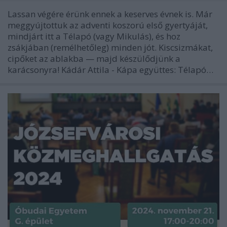
Lassan végére érünk ennek a keserves évnek is. Már
meggyújtottuk az adventi koszorú első gyertyáját,
mindjárt itt a Télapó (vagy Mikulás), és hoz
zsákjában (remélhetőleg) minden jót. Kiscsizmákat,
cipőket az ablakba — majd készülődjünk a
karácsonyra! Kádár Attila - Kápa együttes: Télapó…