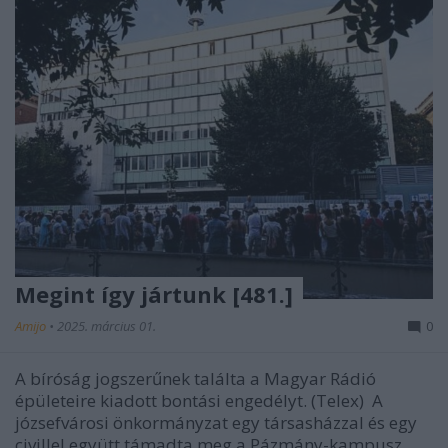
Megint így jártunk [481.]
Amijo
•
2025. március 01.
0
A bíróság jogszerűnek találta a Magyar Rádió
épületeire kiadott bontási engedélyt. (Telex) A
józsefvárosi önkormányzat egy társasházzal és egy
civillel együtt támadta meg a Pázmány-kampusz