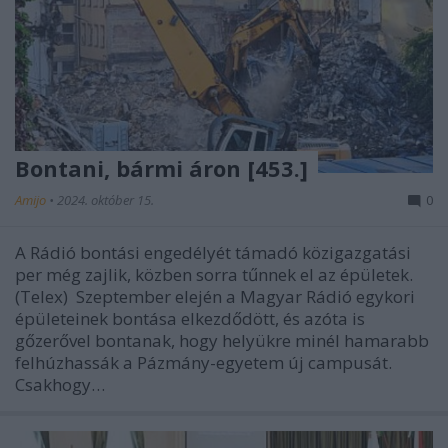
Bontani, bármi áron [453.]
Amijo
•
2024. október 15.
0
A Rádió bontási engedélyét támadó közigazgatási
per még zajlik, közben sorra tűnnek el az épületek.
(Telex) Szeptember elején a Magyar Rádió egykori
épületeinek bontása elkezdődött, és azóta is
gőzerővel bontanak, hogy helyükre minél hamarabb
felhúzhassák a Pázmány-egyetem új campusát.
Csakhogy…