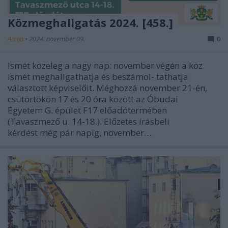
Közmeghallgatás 2024. [458.]
Amijo
•
2024. november 09.
0
Ismét közeleg a nagy nap: november végén a köz
ismét meghallgathatja és beszámol- tathatja
választott képviselőit. Méghozzá november 21-én,
csütörtökön 17 és 20 óra között az Óbudai
Egyetem G. épület F17 előadótermében
(Tavaszmező u. 14-18.). Előzetes írásbeli
kérdést még pár napig, november…