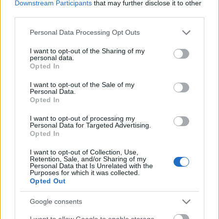
Downstream Participants
that may further disclose it to other
third parties.
Please note that this website/app uses one or more Google
Kevesebb iroda, több lakás [475.]
Personal Data Processing Opt Outs
services and may gather and store information including but
Amijo
•
2025. február 05.
0
not limited to your visit or usage behaviour. You may click to
I want to opt-out of the Sharing of my
personal data.
grant or deny consent to Google and its third-party tags to
Opted In
use your data for below specified purposes in below Google
Irodaház átalakításával készülhet fecskeház
consent section.
I want to opt-out of the Sale of my
Józsefvárosban. (Építészfórum) A józsefvárosi
Personal Data.
önkormányzat három, a kerület építési szabályainak
Opted In
módosításáról szóló kérelmet tett közzé. Ezek egyike
a Hungária körút – Hős utca – Százados utca és
I want to opt-out of processing my
Personal Data for Targeted Advertising.
Stróbl Alajos utca által határolt tömbbel áll…
Opted In
I want to opt-out of Collection, Use,
Retention, Sale, and/or Sharing of my
Personal Data that Is Unrelated with the
Purposes for which it was collected.
Opted Out
Google consents
I want to allow Google to enable storage