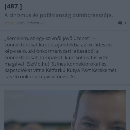
[487.]
A cinizmus és pofátlanság csimborasszója.
Amijo
•
2025. március 28.
0
„Remélem, ez egy szívből jövő üzenet” —
konnektorokat kapott ajándékba az ex-fideszes
képviselő, aki önkormányzati lakásából a
konnektorokat, lámpákat, kapcsolókat is vitte
magával. (SzMo.hu) Színes konnektorokat és
kapcsolókat vitt a Kétfarkú Kutya Párt Kecskeméti
László önkoris képviselőnek. Az…