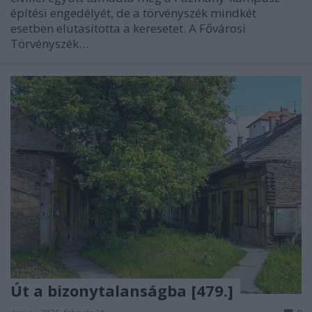
építési engedélyét, de a törvényszék mindkét
esetben elutasította a keresetet. A Fővárosi
Törvényszék…
Út a bizonytalanságba [479.]