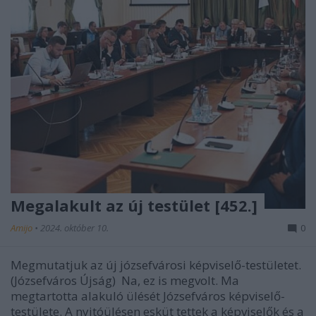
Megalakult az új testület [452.]
Amijo
•
2024. október 10.
0
Megmutatjuk az új józsefvárosi képviselő-testületet.
(Józsefváros Újság) Na, ez is megvolt. Ma
megtartotta alakuló ülését Józsefváros képviselő-
testülete. A nyitóülésen esküt tettek a képviselők és a