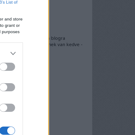
B’s List of
lsó 20
er and store
okumentumtár
to grant or
kumentumok
- egyben
ed purposes
 egyben található meg a blogra
került összes doksi, akinek van kedve -
arásszon köztük...
chívum
25 szeptember
(
1
)
5 április
(
5
)
5 március
(
7
)
5 február
(
7
)
5 január
(
8
)
24 december
(
3
)
24 november
(
6
)
24 október
(
6
)
24 szeptember
(
6
)
4 augusztus
(
7
)