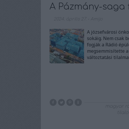
A Pázmány-saga fol
2024. április 27.
-
Amijo
A józsefvárosi önk
sokáig. Nem csak b
fogják a Rádió épü
megsemmisítette a 
változtatási tilalma
magyar r
tilal