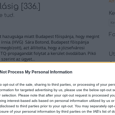
Azt
sig [336.]
Ke
e tud.
Fa
t hazugsága miatt Budapest főispánja, hogy megint
t írnia. (HVG) Sára Botond, Budapest főispánja
gbízott), azt állította, hogy a józsefvárosi
Q-propagandát folytat a kerület óvodáiban. Pikó
Ut
szerint az ügyet…
_ko
09:
Not Process My Personal Information
Múl
TOVÁBB
br1
to opt-out of the sale, sharing to third parties, or processing of your per
egy
formation for targeted advertising by us, please use the below opt-out s
A P
r selection. Please note that after your opt-out request is processed y
Szólj hozzá!
eing interest-based ads based on personal information utilized by us or
Ami
nkormányzat
ítélet
bocsánat kérés
pikó andrás
disclosed to third parties prior to your opt-out. You may separately opt-
kié
sára botond
losure of your personal information by third parties on the IAB’s list of
Vic