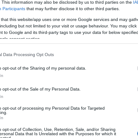
. This information may also be disclosed by us to third parties on the
IA
Uto
Participants
that may further disclose it to other third parties.
307.]
 that this website/app uses one or more Google services and may gath
D
including but not limited to your visit or usage behaviour. You may click 
m.
Do
 to Google and its third-party tags to use your data for below specifi
Itt
ogle consent section.
fel
bog
a Kúria szerint egy szívecskés matrica is falfirka.
l Data Processing Opt Outs
jogalkalmazó Kúria jogalkotó szerepet vindikálva úgy
Ar
skörében, a köznyelvben elfogadott jelentésüket
o opt-out of the Sharing of my personal data.
iniálja a "fal" és a "firka" fogalmát. A korábbi
20
In
202
202
o opt-out of the Sale of my Personal Data.
202
In
202
TOVÁBB
20
to opt-out of processing my Personal Data for Targeted
ing.
20
In
20
Szólj hozzá!
20
o opt-out of Collection, Use, Retention, Sale, and/or Sharing
télet
jogállam
falfirka
kúria
kétfarkú-kutya párt
202
ersonal Data that Is Unrelated with the Purposes for which it
lected.