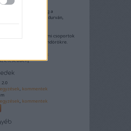
derálási elvek
Ha a másikat, nem pedig a
danivalóját minősíted durván,
iltunk egy időre.
Ha népek vagy társadalmi csoportok
en uszítasz, kitiltunk mindörökre.
omentmoderálási elvek
szletesebben)
eedek
 2.0
jegyzések
,
kommentek
om
jegyzések
,
kommentek
gyéb