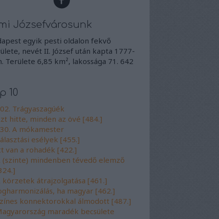
mi Józsefvárosunk
apest egyik pesti oldalon fekvő
ülete, nevét II. József után kapta 1777-
. Területe 6,85 km², lakossága 71. 642
p 10
02. Trágyaszagúék
zt hitte, minden az övé [484.]
30. A mókamester
álasztási esélyek [455.]
tt van a rohadék [422.]
 (szinte) mindenben tévedő elemző
324.]
 körzetek átrajzolgatása [461.]
ogharmonizálás, ha magyar [462.]
zínes konnektorokkal álmodott [487.]
agyarország maradék becsülete