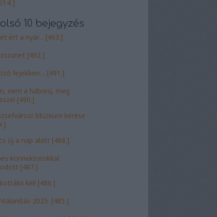
214.]
olsó 10 bejegyzés
et ért a nyár… [493.]
sszünet [492.]
öző fejekben… [491.]
, nem a háború, meg
sszel [490.]
ózsefvárosi Múzeum kérése
.]
cs új a nap alatt [488.]
nes konnektorokkal
odott [487.]
ottálni kell [486.]
talanítás 2025. [485.]