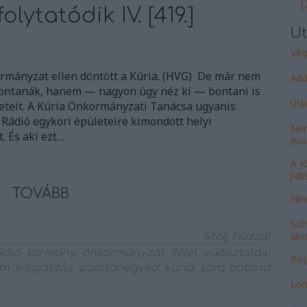
[
ytatódik IV. [419.]
Ut
Vég
ormányzat ellen döntött a Kúria. (HVG) De már nem
Adá
ontanák, hanem — nagyon úgy néz ki — bontani is
Ütk
leteit. A Kúria Önkormányzati Tanácsa ugyanis
Rádió egykori épületeire kimondott helyi
Nem
t. És aki ezt…
Brü
A J
[489
TOVÁBB
Nin
Szí
álm
Szólj hozzá!
ádió
kormány
önkormányzat
ítélet
változtatási
Bojk
om
kisajátítás
palotanegyed
kúria
sára botond
Lom