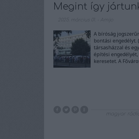
Megint így jártunk
2025. március 01.
-
Amijo
A bíróság jogszerűn
bontási engedélyt.
társasházzal és eg
építési engedélyét,
keresetet. A Fővár
magyar rádi