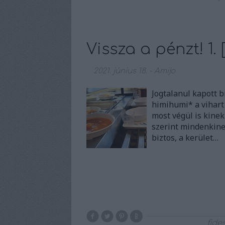
Vissza a pénzt! 1. [
2021. június 18.
-
Amijo
Jogtalanul kapott b
himihumi* a vihart
most végül is kinek
szerint mindenkine
biztos, a kerület…
fide