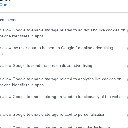
négyszínfestés
202
Out
202
To
consents
assz Menza [180.]
Bl
o allow Google to enable storage related to advertising like cookies on
becsülni.
evice identifiers in apps.
Erő
Jár
o allow my user data to be sent to Google for online advertising
Vö
s.
ős
józsefvárosi közétkeztetési ügyben. (Index) Előző
(va
unk óta – amikor is kiderült, hogy a Fővárosi
to allow Google to send me personalized advertising.
te
 megsemmisítette a Közbeszerzési Döntőbizottság
ko
ó döntését – most a Klassz Menza Kft. vesztett pert
ön
o allow Google to enable storage related to analytics like cookies on
A…
Ba
evice identifiers in apps.
ism
o allow Google to enable storage related to functionality of the website
ta
TOVÁBB
o allow Google to enable storage related to personalization.
1
komment
o allow Google to enable storage related to security, including