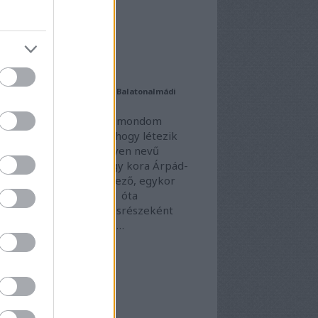
4 július
(
4
)
4 június
(
8
)
vább
...
ogajánló
dített Református Templom, Balatonalmádi
t már közületek valaki
rösberényben? Én megmondom
zintén azt sem tudtam, hogy létezik
lójában létezett) egy ilyen nevű
lepülés. Vörösberény egy kora Árpád-
ri gyökerekkel rendelkező, egykor
álló község, amely 1971 óta
latonalmádi északi városrészeként
ert. A Balaton-felvidék…
volbanlepkedo.blog.hu