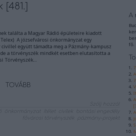
 [481.]
A 
Bud
ker
ek találta a Magyar Rádió épületeire kiadott
ben
 (Telex) A józsefvárosi önkormányzat egy
fő.
y civillel együtt támadta meg a Pázmány-kampusz
 de a törvényszék mindkét esetben elutasította a
To
osi Törvényszék…
7
A
7
TOVÁBB
V
I
A
Szólj hozzá!
[
ó
önkormányzat
ítélet
civilek
bontási engedély
A
fővárosi törvényszék
pázmány-projekt
J
S
M