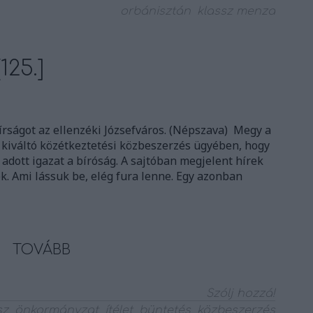
orbánisztán
klassz menza
125.]
írságot az ellenzéki Józsefváros. (Népszava) Megy a
 kiváltó közétkeztetési közbeszerzés ügyében, hogy
 adott igazat a bíróság. A sajtóban megjelent hírek
k. Ami lássuk be, elég fura lenne. Egy azonban
TOVÁBB
Szólj hozzá!
sz
önkormányzat
ítélet
büntetés
közbeszerzés