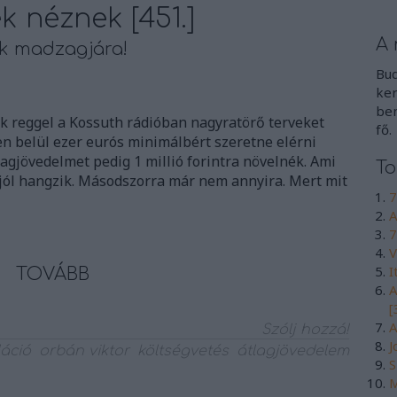
k néznek [451.]
A 
k madzagjára!
Bud
ker
ben
k reggel a Kossuth rádióban nagyratörő terveket
fő.
ven belül ezer eurós minimálbért szeretne elérni
agjövedelmet pedig 1 millió forintra növelnék. Ami
To
 jól hangzik. Másodszorra már nem annyira. Mert mit
7
A
7
V
I
TOVÁBB
A
[
A
Szólj hozzá!
J
láció
orbán viktor
költségvetés
átlagjövedelem
S
M