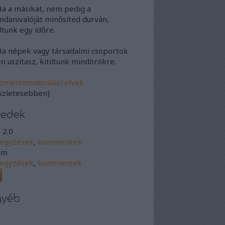
Ha a másikat, nem pedig a
danivalóját minősíted durván,
iltunk egy időre.
Ha népek vagy társadalmi csoportok
en uszítasz, kitiltunk mindörökre.
omentmoderálási elvek
szletesebben)
eedek
 2.0
jegyzések
,
kommentek
om
jegyzések
,
kommentek
gyéb