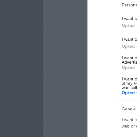
Persona
I want t
Opted 
I want t
Opted 
I want 
Advertis
Opted 
I want t
of my P
was col
Opted 
Google 
I want t
web or d