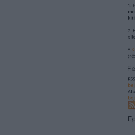
1. 
mon
kit
2. 
ell
*
K
(ré
F
RSS
be
At
be
E