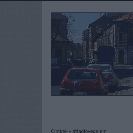
Címkék
»
átlagjövedelem