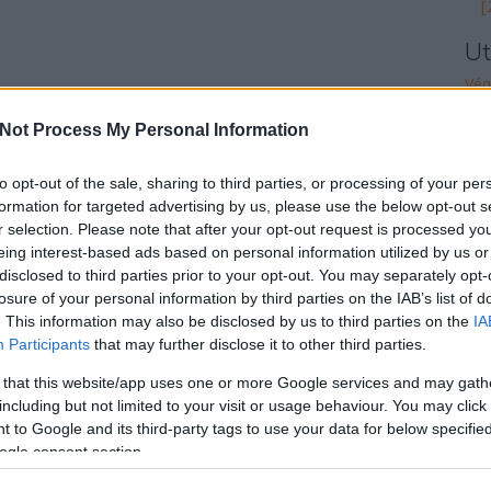
[
Ut
Vég
Adá
Not Process My Personal Information
Ütk
to opt-out of the sale, sharing to third parties, or processing of your per
Nem
formation for targeted advertising by us, please use the below opt-out s
Brü
r selection. Please note that after your opt-out request is processed y
eing interest-based ads based on personal information utilized by us or
A J
disclosed to third parties prior to your opt-out. You may separately opt-
[489
losure of your personal information by third parties on the IAB’s list of
Nin
. This information may also be disclosed by us to third parties on the
IA
Participants
that may further disclose it to other third parties.
Szí
álm
 that this website/app uses one or more Google services and may gath
including but not limited to your visit or usage behaviour. You may click 
Bojk
 to Google and its third-party tags to use your data for below specifi
ogle consent section.
Lom