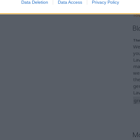
202
Data Deletion
Data Access
Privacy Policy
202
To
Bl
The
We
you
La
mad
we
the
ge
La
gr
Mo