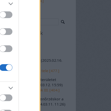
 hitte, minden az övé [484.]
resés
cebook oldalunk
olsó szavak
lléga_:
a remíz maradt
(
2025.02.16.
58
)
tidéző: Orczy tér, 1982 tele [477.]
7:
A bontási és építési területet
irányú, kesken...
(
2024.03.12. 15:59
)
ázmány-saga folytatódik III. [404.]
jo:
Aktuális kéményellenőrzéskor a
rkező kémyénys...
(
2024.03.11. 11:26
)
cország II. [407.]