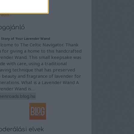
4 július
(
4
)
4 június
(
8
)
vább
...
ogajánló
 Story of Your Lavender Wand
lcome to The Celtic Navigator. Thank
 for giving a home to this handcrafted
vender Wand. This small keepsake was
e with care, using a traditional
aving technique that has preserved
 beauty and fragrance of lavender for
nerations. What is a Lavender Wand A
vender Wand is…
eenroads.blog.hu
derálási elvek