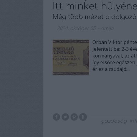
Itt minket hülyéne
Még több mézet a dolgozó
2024. október 05.
-
Amijo
Orbán Viktor pénte
jelentett be: 2-3 é
kormányával, az átl
így elsőre egészen
ér ez a csudajó…
gazdaság
inf