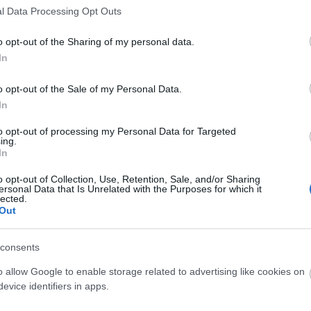
Azt
l Data Processing Opt Outs
Ke
o opt-out of the Sharing of my personal data.
In
o opt-out of the Sale of my Personal Data.
Fa
In
to opt-out of processing my Personal Data for Targeted
ing.
Ut
In
_ko
o opt-out of Collection, Use, Retention, Sale, and/or Sharing
09:
ersonal Data that Is Unrelated with the Purposes for which it
Múl
lected.
Out
br1
egy
consents
A P
o allow Google to enable storage related to advertising like cookies on
Ami
evice identifiers in apps.
kié
Vic