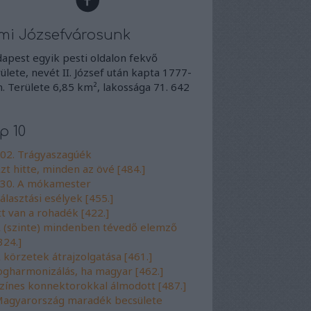
mi Józsefvárosunk
apest egyik pesti oldalon fekvő
ülete, nevét II. József után kapta 1777-
. Területe 6,85 km², lakossága 71. 642
p 10
02. Trágyaszagúék
zt hitte, minden az övé [484.]
30. A mókamester
álasztási esélyek [455.]
tt van a rohadék [422.]
 (szinte) mindenben tévedő elemző
324.]
 körzetek átrajzolgatása [461.]
ogharmonizálás, ha magyar [462.]
zínes konnektorokkal álmodott [487.]
agyarország maradék becsülete