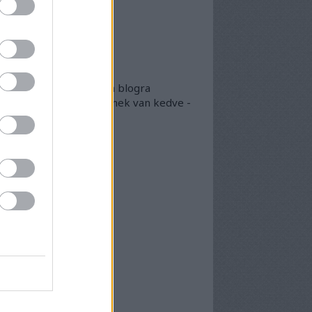
lsó 20
okumentumtár
kumentumok
- egyben
 egyben található meg a blogra
került összes doksi, akinek van kedve -
arásszon köztük...
chívum
25 szeptember
(
1
)
5 április
(
5
)
5 március
(
7
)
5 február
(
7
)
5 január
(
8
)
24 december
(
3
)
24 november
(
6
)
24 október
(
6
)
24 szeptember
(
6
)
4 augusztus
(
7
)