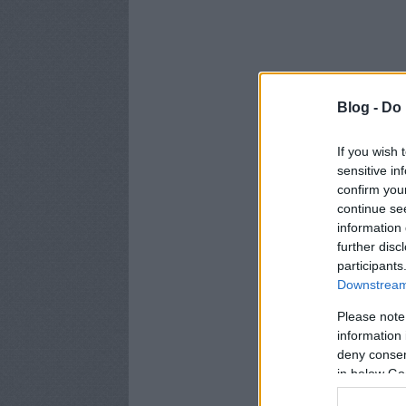
Blog -
Do 
If you wish 
sensitive in
confirm you
continue se
information 
further disc
participants
Downstream 
Please note
information 
deny consent
in below Go