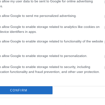
o allow my user data to be sent to Google for online advertising
s.
Uto
to allow Google to send me personalized advertising.
D
Do
o allow Google to enable storage related to analytics like cookies on
Itt
evice identifiers in apps.
fel
bog
o allow Google to enable storage related to functionality of the website
Ar
o allow Google to enable storage related to personalization.
20
202
202
o allow Google to enable storage related to security, including
202
cation functionality and fraud prevention, and other user protection.
202
20
20
CONFIRM
20
20
202