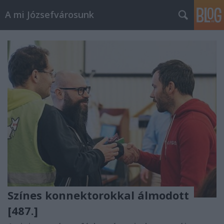
A mi Józsefvárosunk
Színes konnektorokkal álmodott
[487.]