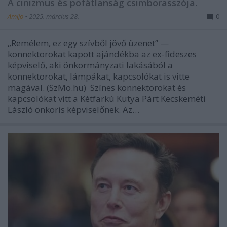
A cinizmus és pofátlanság csimborasszója.
Amijo
•
2025. március 28.
0
„Remélem, ez egy szívből jövő üzenet” —
konnektorokat kapott ajándékba az ex-fideszes
képviselő, aki önkormányzati lakásából a
konnektorokat, lámpákat, kapcsolókat is vitte
magával. (SzMo.hu) Színes konnektorokat és
kapcsolókat vitt a Kétfarkú Kutya Párt Kecskeméti
László önkoris képviselőnek. Az…