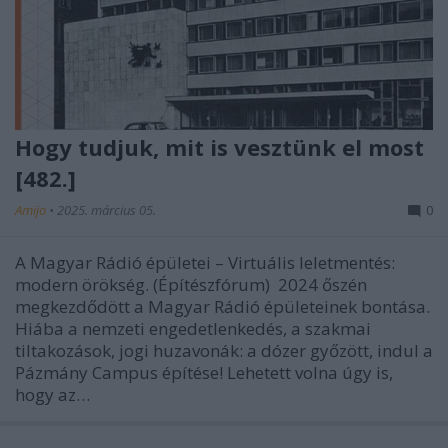
Hogy tudjuk, mit is vesztünk el most
[482.]
Amijo
•
2025. március 05.
0
A Magyar Rádió épületei – Virtuális leletmentés:
modern örökség. (Építészfórum) 2024 őszén
megkezdődött a Magyar Rádió épületeinek bontása.
Hiába a nemzeti engedetlenkedés, a szakmai
tiltakozások, jogi huzavonák: a dózer győzött, indul a
Pázmány Campus építése! Lehetett volna úgy is,
hogy az…