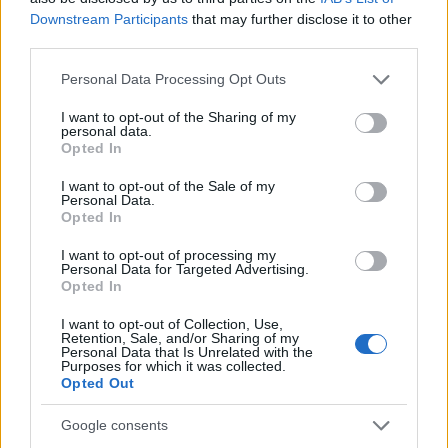
Downstream Participants
that may further disclose it to other
third parties.
Please note that this website/app uses one or more Google
Personal Data Processing Opt Outs
services and may gather and store information including but
not limited to your visit or usage behaviour. You may click to
I want to opt-out of the Sharing of my
personal data.
grant or deny consent to Google and its third-party tags to
Opted In
use your data for below specified purposes in below Google
consent section.
I want to opt-out of the Sale of my
Personal Data.
Opted In
I want to opt-out of processing my
Personal Data for Targeted Advertising.
Opted In
I want to opt-out of Collection, Use,
Retention, Sale, and/or Sharing of my
Azt hitte, minden az övé [484.]
Personal Data that Is Unrelated with the
Purposes for which it was collected.
Amijo
•
2025. március 13.
0
Opted Out
Google consents
Kibelezve adta vissza az önkormányzati bérlakását a