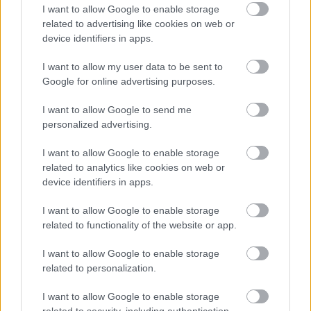
fideszes képviselő. (24.hu) Dr. Kecskeméti László
I want to allow Google to enable storage
fideszes kerületi képviselő — a Józsefvárosi
related to advertising like cookies on web or
Gazdálkodási Központ egykori vagyongazdálkodási
device identifiers in apps.
igazgatója — az önkormányzattól kedvezményesen
bérelt szolgálati lakásból munkaviszonya megszűnte
I want to allow my user data to be sent to
után…
Google for online advertising purposes.
I want to allow Google to send me
personalized advertising.
I want to allow Google to enable storage
related to analytics like cookies on web or
device identifiers in apps.
I want to allow Google to enable storage
related to functionality of the website or app.
I want to allow Google to enable storage
related to personalization.
I want to allow Google to enable storage
related to security, including authentication