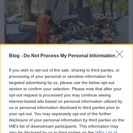
Blog -
Do Not Process My Personal Information
If you wish to opt-out of the sale, sharing to third parties, or
Lomtalanítás 2025. [485.]
processing of your personal or sensitive information for
Amijo
targeted advertising by us, please use the below opt-out
•
2025. március 18.
0
section to confirm your selection. Please note that after your
opt-out request is processed you may continue seeing
Idén a lomtalanítás 2025. április 6. és 11. között lesz
interest-based ads based on personal information utilized by
megtartva Józsefvárosban. A lomokat a körzeteknél
us or personal information disclosed to third parties prior to
megadott napon délután 6 órától lehet kipakolni,
your opt-out. You may separately opt-out of the further
korábban nem. A lomok elszállítása másnap, április
disclosure of your personal information by third parties on the
7-től indul és körzetekre bontva április 11-ig tart. A
IAB’s list of downstream participants. This information may
pontos időpontok és a helyszínek itt,…
also be disclosed by us to third parties on the
IAB’s List of