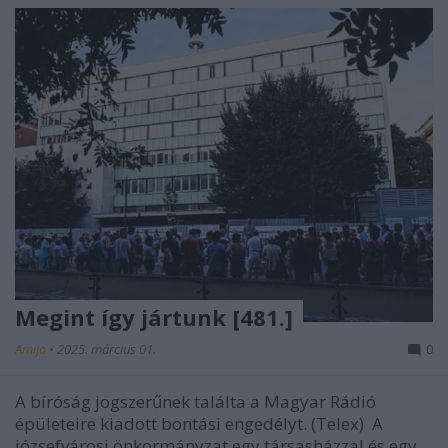
Megint így jártunk [481.]
Amijo
•
2025. március 01.
0
A bíróság jogszerűnek találta a Magyar Rádió
épületeire kiadott bontási engedélyt. (Telex) A
józsefvárosi önkormányzat egy társasházzal és egy