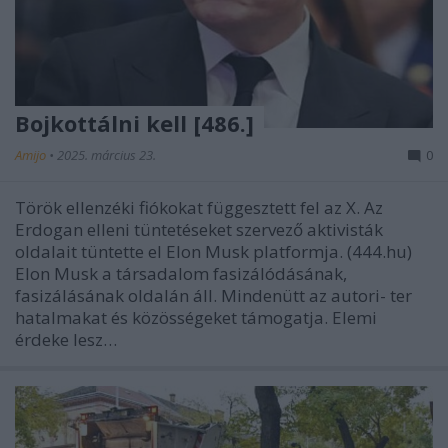
Bojkottálni kell [486.]
Amijo
•
2025. március 23.
0
Török ellenzéki fiókokat függesztett fel az X. Az
Erdogan elleni tüntetéseket szervező aktivisták
oldalait tüntette el Elon Musk platformja. (444.hu)
Elon Musk a társadalom fasizálódásának,
fasizálásának oldalán áll. Mindenütt az autori- ter
hatalmakat és közösségeket támogatja. Elemi
érdeke lesz…