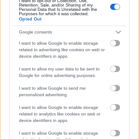
I want to opt-out of Collection, Use,
Retention, Sale, and/or Sharing of my
Personal Data that Is Unrelated with the
Purposes for which it was collected.
Opted Out
Címkék:
ünnep
karácsony
önkormányzat
mikulás
Google consents
adománygyűjtés
I want to allow Google to enable storage
related to advertising like cookies on web or
device identifiers in apps.
Ajánlott bejegyzések:
I want to allow my user data to be sent to
Google for online advertising purposes.
I want to allow Google to send me
Azt hitte, minden az övé [484.]
personalized advertising.
I want to allow Google to enable storage
related to analytics like cookies on web or
device identifiers in apps.
Kevesebb iroda, több lakás [475.]
I want to allow Google to enable storage