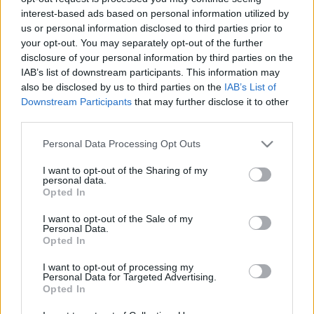
kerületben élő rászoruló családoknak és
interest-based ads based on personal information utilized by
egyedülállóknak meghittebbé és örömtelibbé tenni
us or personal information disclosed to third parties prior to
az ünnepeket. Idén is tartós élel- miszereket
your opt-out. You may separately opt-out of the further
gyűjtenek, az adományokat
december 16-ig
ezeken
disclosure of your personal information by third parties on the
a helyszíneken várják:
IAB’s list of downstream participants. This information may
also be disclosed by us to third parties on the
IAB’s List of
Polgármesteri Hivatal és Ügyfélszolgálat:
Downstream Participants
that may further disclose it to other
Baross utca 63-67. és 66-68.
third parties.
H13 Kultpont: Horánszky utca 13.
Please note that this website/app uses one or more Google
Personal Data Processing Opt Outs
Kesztyűgyár Közösségi Ház: Mátyás tér 15.
services and may gather and store information including but
not limited to your visit or usage behaviour. You may click to
I want to opt-out of the Sharing of my
Józsefvárosi Óvodák
personal data.
grant or deny consent to Google and its third-party tags to
Loffice Budapest Déri Miksa utca 6
Opted In
use your data for below specified purposes in below Google
consent section.
I want to opt-out of the Sale of my
Az idei évben különösen nagy szükség van az
Personal Data.
összefogásra, hogy mindenki számára a Karácsony
Opted In
egy különleges ünnep lehessen. Csatlakozzon a
Józsefvárosi Önkormányzat karácsonyi
I want to opt-out of processing my
Personal Data for Targeted Advertising.
adománygyűjtési akciójához! További információk
Opted In
ITT
.