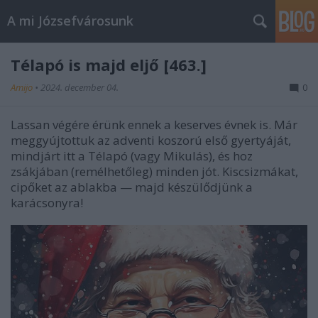
A mi Józsefvárosunk
Télapó is majd eljő [463.]
Amijo
•
2024. december 04.
0
Lassan végére érünk ennek a keserves évnek is. Már
meggyújtottuk az adventi koszorú első gyertyáját,
mindjárt itt a Télapó (vagy Mikulás), és hoz
zsákjában (remélhetőleg) minden jót. Kiscsizmákat,
cipőket az ablakba — majd készülődjünk a
karácsonyra!