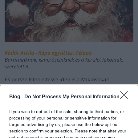
Kádár Attila - Kápa együttes: Télapó
Barátainknak, ismerőseinknek és a kerület lakóinak,
szeretettel...
És persze Isten éltesse idén is a Miklósokat!
LaMa
Blog -
Do Not Process My Personal Information
***
If you wish to opt-out of the sale, sharing to third parties, or
processing of your personal or sensitive information for
Az ünnepek közeledtével a Józsefvárosi
targeted advertising by us, please use the below opt-out
Önkormányzat ismét meghirdette a karácsonyi
section to confirm your selection. Please note that after your
adománygyűjtési akcióját, hogy segítsen a
opt-out request is processed you may continue seeing