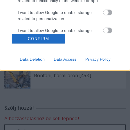
related to functionality of the website or app.
I want to allow Google to enable storage
Karácsony felé közeledve [465.]
related to personalization.
I want to allow Google to enable storage
related to security, including authentication
CONFIRM
functionality and fraud prevention, and other
Advent második vasárnapján [464.]
user protection.
Data Deletion
Data Access
Privacy Policy
Bontani, bármi áron [453.]
Szólj hozzá!
A hozzászóláshoz be kell lépned!