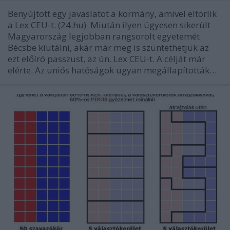
Benyújtott egy javaslatot a kormány, amivel eltörlik
a Lex CEU-t. (24.hu) Miután ilyen ügyesen sikerült
Magyarország legjobban rangsorolt egyetemét
Bécsbe kiutálni, akár már meg is szüntethetjük az
ezt előíró passzust, az ún. Lex CEU-t. A célját már
elérte. Az uniós hatóságok ugyan megállapították…