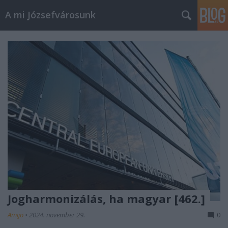
A mi Józsefvárosunk
Jogharmonizálás, ha magyar [462.]
Amijo
•
2024. november 29.
0