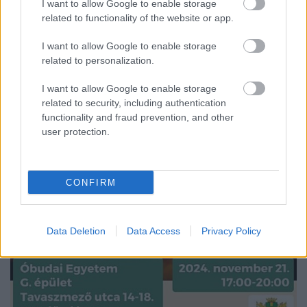
kutatóhálózat privatizációja ellen. (Index)
I want to allow Google to enable storage
Privatizálná kormányunk a Magyar Tudományos
related to functionality of the website or app.
Akadémiától elvett közvagyont. A munkáltatói
jogokat a kormány által politikai alapon kinevezett
I want to allow Google to enable storage
elnökhöz és vezér- igazgatóhoz telepítené. (Ők
related to personalization.
bármikor…
I want to allow Google to enable storage
related to security, including authentication
functionality and fraud prevention, and other
user protection.
CONFIRM
Data Deletion
Data Access
Privacy Policy