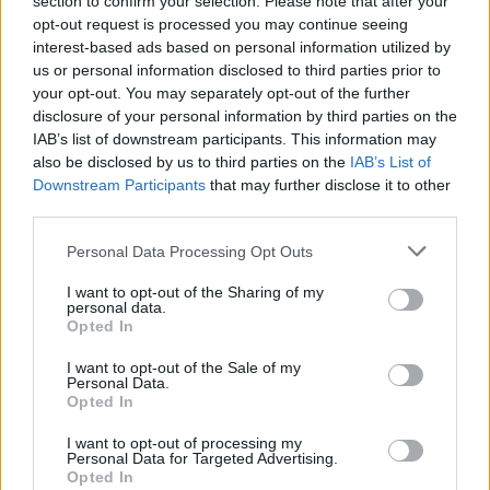
section to confirm your selection. Please note that after your
opt-out request is processed you may continue seeing
interest-based ads based on personal information utilized by
us or personal information disclosed to third parties prior to
your opt-out. You may separately opt-out of the further
disclosure of your personal information by third parties on the
IAB’s list of downstream participants. This information may
also be disclosed by us to third parties on the
IAB’s List of
Lakossági fogadóóra az Orczyn [460.]
Downstream Participants
that may further disclose it to other
third parties.
Hogyan legyél profi bérlő?
Amijo
•
2024. november 19.
0
Please note that this website/app uses one or more Google
Personal Data Processing Opt Outs
services and may gather and store information including but
not limited to your visit or usage behaviour. You may click to
I want to opt-out of the Sharing of my
Holnapután, november 21-én az Orczy út 45. szám
personal data.
grant or deny consent to Google and its third-party tags to
alatti ház földszintjén, az épület sarkán — ahol
Opted In
use your data for below specified purposes in below Google
egykoron, még a békebeli időkben egy KÖZÉRT volt
consent section.
I want to opt-out of the Sale of my
— ismét lakossági fogadóóra lesz. A Gólya
Personal Data.
Szövetkezet és a Kazán Közösségi Ház
Opted In
„Szomszédságból Közös- séget!”
I want to opt-out of processing my
programsorozatának harmadik alkalmán az…
Personal Data for Targeted Advertising.
Opted In