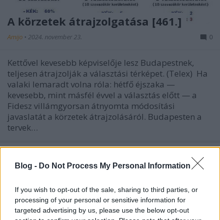
A körzetek átrajzolgatása [461.]
Amijo
•
2024. november 23.
0
Kettővel kevesebb képviselője lesz Budapestnek,
teljesen átrajzolják a választási térképet. (Telex) Ha
valaki lemaradt volna róla: hétfő éjszaka —
kevesebb, mint másfél évvel a választás előtt — a
Fidesz villámgyorsan átnyomta módosítási
javaslatát a körzetek átrajzolásáról. Budapesten a
tervek…
Blog -
Do Not Process My Personal Information
If you wish to opt-out of the sale, sharing to third parties, or
processing of your personal or sensitive information for
targeted advertising by us, please use the below opt-out