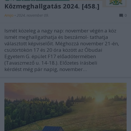
Közmeghallgatás 2024. [458.]
Amijo
•
2024. november 09.
0
Ismét közeleg a nagy nap: november végén a köz
ismét meghallgathatja és beszámol- tathatja
választott képviselőit. Méghozzá november 21-én,
csütörtökön 17 és 20 óra között az Óbudai
Egyetem G. épület F17 előadótermében
(Tavaszmező u. 14-18.). Előzetes írásbeli
kérdést még pár napig, november…