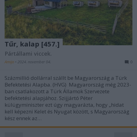
Tűr, kalap [457.]
Pártállami viccek.
Amijo
•
2024. november 04.
0
Százmillió dollárral szállt be Magyarország a Türk
Befektetési Alapba. (HVG) Magyarország még 2023-
ban csatlakozott a Türk Államok Szervezete
befektetési alapjához. Szijjártó Péter
külügyminiszter ezt úgy magyarázta, hogy „hidat
kell képezni Kelet és Nyugat között, s Magyarország
kész ennek az…