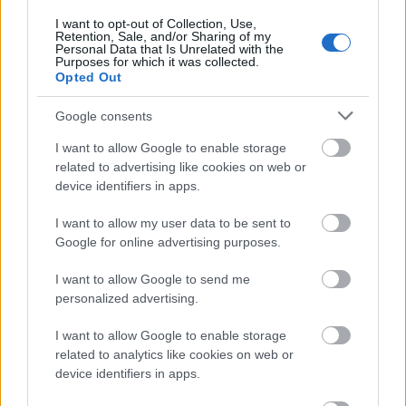
I want to opt-out of Collection, Use,
Retention, Sale, and/or Sharing of my
Personal Data that Is Unrelated with the
Purposes for which it was collected.
Opted Out
Google consents
I want to allow Google to enable storage
related to advertising like cookies on web or
device identifiers in apps.
I want to allow my user data to be sent to
Google for online advertising purposes.
I want to allow Google to send me
A lenyúlt ország [459.]
personalized advertising.
Nem tetszik a rendszer.
I want to allow Google to enable storage
Amijo
•
2024. november 14.
0
related to analytics like cookies on web or
device identifiers in apps.
Tiltakoznak a kutatók a legnagyobb magyar