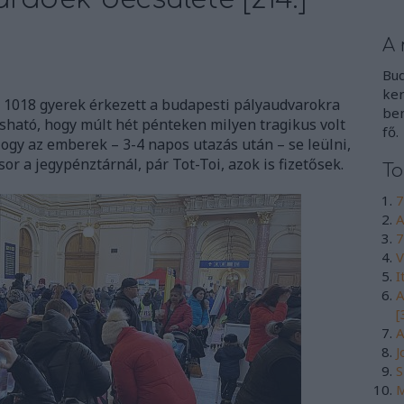
A 
Bud
ker
 1018 gyerek érkezett a budapesti pályaudvarokra
ben
sható, hogy múlt hét pénteken milyen tragikus volt
fő.
ogy az emberek – 3-4 napos utazás után – se leülni,
or a jegypénztárnál, pár Tot-Toi, azok is fizetősek.
To
7
A
7
V
I
A
[
A
J
S
M