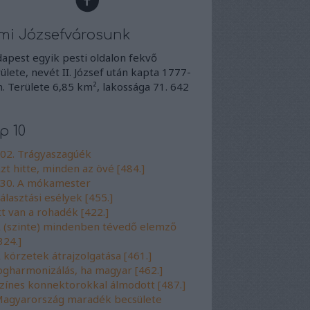
mi Józsefvárosunk
apest egyik pesti oldalon fekvő
ülete, nevét II. József után kapta 1777-
. Területe 6,85 km², lakossága 71. 642
p 10
02. Trágyaszagúék
zt hitte, minden az övé [484.]
30. A mókamester
álasztási esélyek [455.]
tt van a rohadék [422.]
 (szinte) mindenben tévedő elemző
324.]
 körzetek átrajzolgatása [461.]
ogharmonizálás, ha magyar [462.]
zínes konnektorokkal álmodott [487.]
agyarország maradék becsülete