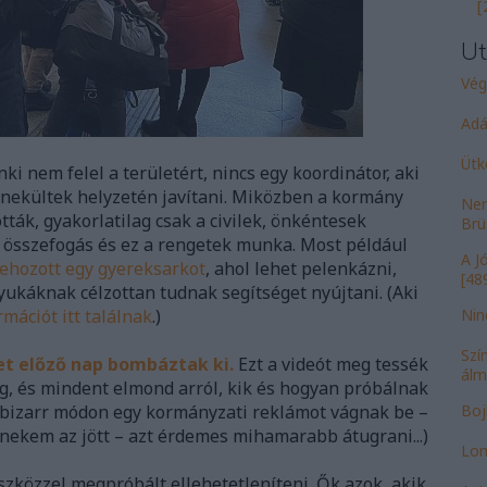
[
Ut
Vég
Adá
Ütk
i nem felel a területért, nincs egy koordinátor, aki
nekültek helyzetén javítani. Miközben a kormány
Nem
tták, gyakorlatilag csak a civilek, önkéntesek
Brü
z összefogás és ez a rengetek munka. Most például
A J
rehozott egy gyereksarkot
, ahol lehet pelenkázni,
[489
nyukáknak célzottan tudnak segítséget nyújtani. (Aki
rmációt itt találnak
.)
Nin
Szí
et előző nap bombáztak ki.
Ezt a videót meg tessék
álm
, és mindent elmond arról, kik és hogyan próbálnak
 bizarr módon egy kormányzati reklámot vágnak be –
Bojk
nekem az jött – azt érdemes mihamarabb átugrani...)
Lom
zközzel megpróbált ellehetetleníteni. Ők azok, akik