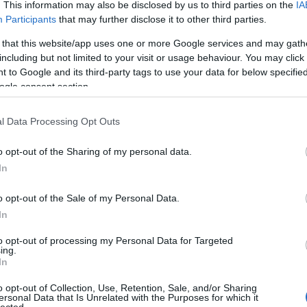
. This information may also be disclosed by us to third parties on the
IA
Uto
Participants
that may further disclose it to other third parties.
 that this website/app uses one or more Google services and may gath
D
including but not limited to your visit or usage behaviour. You may click 
Do
 to Google and its third-party tags to use your data for below specifi
Itt
ogle consent section.
fel
bog
l Data Processing Opt Outs
Ar
o opt-out of the Sharing of my personal data.
20
In
202
yzés trackback címe:
202
o opt-out of the Sale of my Personal Data.
unk.blog.hu/api/trackback/id/17781306
202
In
202
20
to opt-out of processing my Personal Data for Targeted
Kommentek:
ing.
20
In
telmében felhasználói tartalomnak minősülnek, értük a
szolgáltatás
20
nem vállal, azokat nem ellenőrzi. Kifogás esetén forduljon a blog
20
sználási feltételekben
és az
adatvédelmi tájékoztatóban
.
o opt-out of Collection, Use, Retention, Sale, and/or Sharing
202
ersonal Data that Is Unrelated with the Purposes for which it
lected.