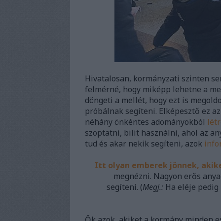
Hivatalosan, kormányzati szinten senk
felmérné, hogy miképp lehetne a me
döngeti a mellét, hogy ezt is megoldo
próbálnak segíteni. Elképesztő ez a
néhány önkéntes adományokból
lét
szoptatni, bilit használni, ahol az a
tud és akar nekik segíteni, azok
info
Itt olyan emberek jönnek, akik
megnézni. Nagyon erős anyag
segíteni. (
Megj.:
Ha eléje pedig
Ők azok, akiket a kormány minden es