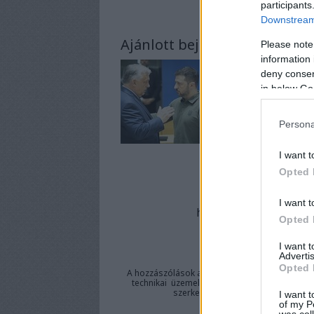
participants
Downstream 
Ajánlott bejegyzések:
Please note
information 
deny consent
in below Go
Persona
I want t
Opted 
A bejeg
I want t
https://mijozsefvaros
Opted 
I want 
Advertis
Opted 
A hozzászólások a
vonatkozó jogszabályok
ér
technikai
üzemeltetője semmilyen felelősséget 
szerkesztőjéhez. Részletek a
Felha
I want t
of my P
was col