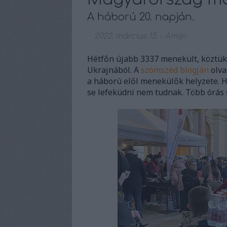
A háború 20. napján.
2022. március 15.
-
Amijo
Hétfőn újabb 3337 menekült, köztük
Ukrajnából. A
szomszéd blogján
olva
a háború elől menekülők helyzete. H
se lefeküdni nem tudnak. Több órás s