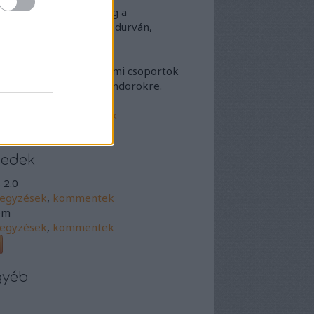
Ha a másikat, nem pedig a
danivalóját minősíted durván,
iltunk egy időre.
Ha népek vagy társadalmi csoportok
en uszítasz, kitiltunk mindörökre.
omentmoderálási elvek
szletesebben)
eedek
 2.0
jegyzések
,
kommentek
om
jegyzések
,
kommentek
gyéb