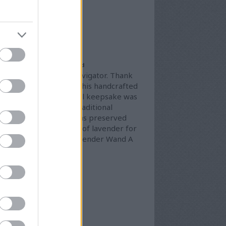
4 július
(
4
)
4 június
(
8
)
vább
...
ogajánló
 Story of Your Lavender Wand
lcome to The Celtic Navigator. Thank
 for giving a home to this handcrafted
vender Wand. This small keepsake was
e with care, using a traditional
aving technique that has preserved
 beauty and fragrance of lavender for
nerations. What is a Lavender Wand A
vender Wand is…
eenroads.blog.hu
derálási elvek