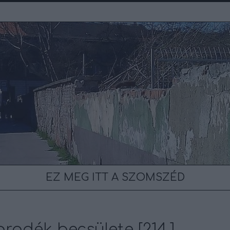
EZ MEG ITT A SZOMSZÉD
adék becsülete [214.]