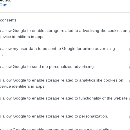
202
Out
202
2022.03.17. 16:23:13
To
consents
nzéki video előtt
Bl
ldali támogató propaganda fut. Azt még az
o allow Google to enable storage related to advertising like cookies on
berek ezeket a videókat nézik, nem a
evice identifiers in apps.
The
Bevásárolták magukat az összes ilyen helyre.
We
o allow my user data to be sent to Google for online advertising
valóságtól, ezt a javukra kell írni.
you
s.
La
VÁLASZ ERRE
mad
to allow Google to send me personalized advertising.
we
2022.03.17. 17:09:32
the
ge
o allow Google to enable storage related to analytics like cookies on
az megy, a VR alkalmazásfejlesztésrõl szóló
La
evice identifiers in apps.
youtube automatikusan osztja az "áldást" az IP
gr
o allow Google to enable storage related to functionality of the website
VÁLASZ ERRE
o allow Google to enable storage related to personalization.
2022.03.17. 18:04:29
Mo
o allow Google to enable storage related to security, including