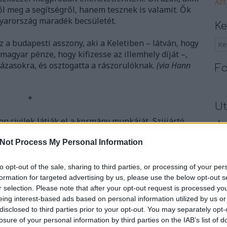
Azt
l meg a segítségről, hanem tesznek is valamit. Ők
yarország maradék becsületét.
Ke
z a budapesti asszony, aki a Keletiben – látván, hogy
magyar pénze, hogy kifizesse az illemhely díját –,
százasokra, és osztogatta a rászorulóknak.
(via Hann
Fa
*
Ut
 civilek látják el a kormány munkáját, Szijjártó
_ko
nk készülve” az egyre több menekültre. Ezt vasárnap
09:
Not Process My Personal Information
al azután, hogy megjelent Kaufmann Balázs és Boros
Múl
ogy a Keleti és a Nyugati pályaudvarokon azért nincs
br1
 munkát, amit a kormánynak kellett volna.
(
444.hu
)
to opt-out of the sale, sharing to third parties, or processing of your per
egy
formation for targeted advertising by us, please use the below opt-out s
A P
r selection. Please note that after your opt-out request is processed y
10
komment
eing interest-based ads based on personal information utilized by us or
Ami
ajna
kormány
háború
keleti pályaudvar
civilek
disclosed to third parties prior to your opt-out. You may separately opt-
kié
losure of your personal information by third parties on the IAB’s list of
menekültek
önkéntesek
Vic