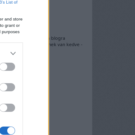
B’s List of
lsó 20
er and store
okumentumtár
to grant or
kumentumok
- egyben
ed purposes
 egyben található meg a blogra
került összes doksi, akinek van kedve -
arásszon köztük...
chívum
25 szeptember
(
1
)
5 április
(
5
)
5 március
(
7
)
5 február
(
7
)
5 január
(
8
)
24 december
(
3
)
24 november
(
6
)
24 október
(
6
)
24 szeptember
(
6
)
4 augusztus
(
7
)