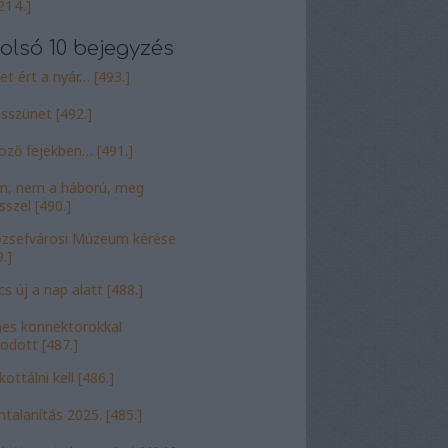
214.]
olsó 10 bejegyzés
et ért a nyár… [493.]
sszünet [492.]
öző fejekben… [491.]
, nem a háború, meg
sszel [490.]
ózsefvárosi Múzeum kérése
.]
cs új a nap alatt [488.]
nes konnektorokkal
odott [487.]
ottálni kell [486.]
talanítás 2025. [485.]