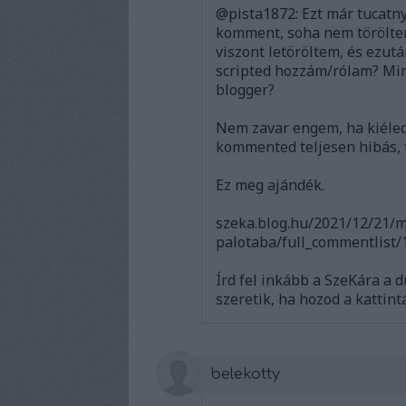
@pista1872: Ezt már tucatn
komment, soha nem töröltem 
viszont letöröltem, és ezutá
scripted hozzám/rólam? Mindi
blogger?
Nem zavar engem, ha kiéled 
kommented teljesen hibás, t
Ez meg ajándék.
szeka.blog.hu/2021/12/21/
palotaba/full_commentlist
Írd fel inkább a SzeKára a dü
szeretik, ha hozod a kattin
belekotty