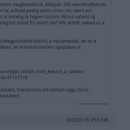
yiszor megbeszéltük, Mátyás. Ott van mindhárom
le, a flood pedig azért nincs ott, mert azt
n is mindig le fogom törölni. Nincs valami új
g ezt tolod. És miért ide? Mit ártott neked ez a
(megpróbálod kiélni) a hajlamaidat, de ez a
éves, és értelemszerűen igaztalan is.
mosolygos_orban-hivo_keszul_a_sandor-
/1#c41107118
hödet, tízezerszer, ott otthon vagy, tűrik,
tásszámot.
VÁLASZ ERRE
2022.03.18. 09:53:46