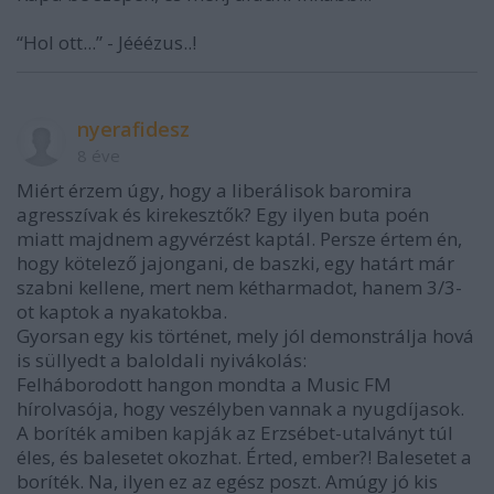
“Hol ott...” - Jééézus..!
nyerafidesz
8 éve
Miért érzem úgy, hogy a liberálisok baromira
agresszívak és kirekesztők? Egy ilyen buta poén
miatt majdnem agyvérzést kaptál. Persze értem én,
hogy kötelező jajongani, de baszki, egy határt már
szabni kellene, mert nem kétharmadot, hanem 3/3-
ot kaptok a nyakatokba.
Gyorsan egy kis történet, mely jól demonstrálja hová
is süllyedt a baloldali nyivákolás:
Felháborodott hangon mondta a Music FM
hírolvasója, hogy veszélyben vannak a nyugdíjasok.
A boríték amiben kapják az Erzsébet-utalványt túl
éles, és balesetet okozhat. Érted, ember?! Balesetet a
boríték. Na, ilyen ez az egész poszt. Amúgy jó kis