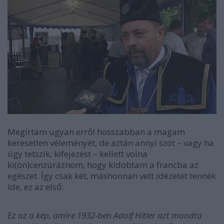
Megírtam ugyan erről hosszabban a magam
keresetlen véleményét, de aztán annyi szót – vagy ha
úgy tetszik, kifejezést – kellett volna
ki(ön)cenzúráznom, hogy kidobtam a francba az
egészet. Így csak két, máshonnan vett idézetet tennék
ide, ez az első:
Ez az a kép, amire 1932-ben Adolf Hitler azt mondta