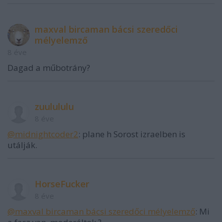
maxval bircaman bácsi szeredőci
mélyelemző
8 éve
Dagad a műbotrány?
zuulululu
8 éve
@midnightcoder2
: plane h Sorost izraelben is
utálják.
HorseFucker
8 éve
@maxval bircaman bácsi szeredőci mélyelemző
: Mi