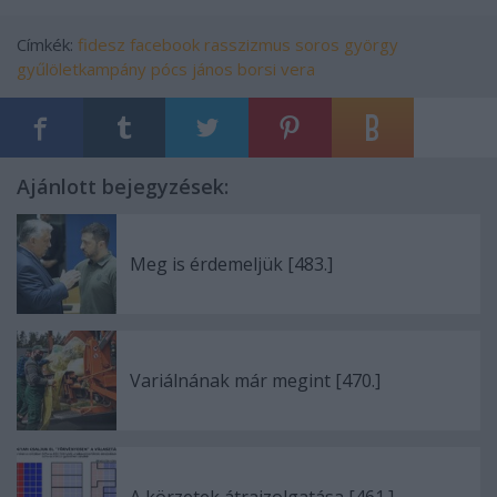
Címkék:
fidesz
facebook
rasszizmus
soros györgy
gyűlöletkampány
pócs jános
borsi vera
Ajánlott bejegyzések:
Meg is érdemeljük [483.]
Variálnának már megint [470.]