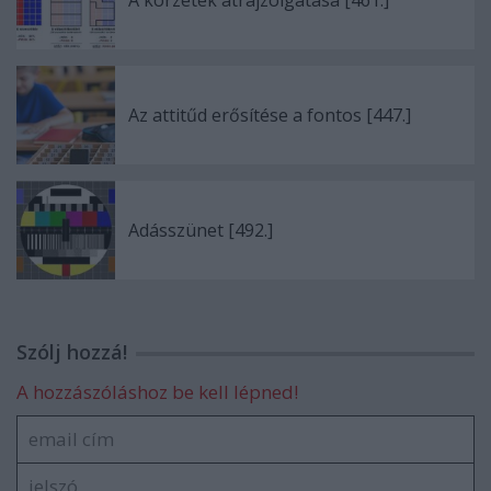
A körzetek átrajzolgatása [461.]
Az attitűd erősítése a fontos [447.]
Adásszünet [492.]
Szólj hozzá!
A hozzászóláshoz be kell lépned!