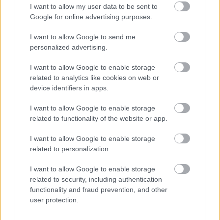
8 éve
I want to allow my user data to be sent to
@Épüljön stadion a CEU helyére
:
Google for online advertising purposes.
60% muhaha, almodik a nyomor csorikam
I want to allow Google to send me
personalized advertising.
I want to allow Google to enable storage
Alick
related to analytics like cookies on web or
8 éve
device identifiers in apps.
Vihar a biliben... láthattunk már komolyabb
I want to allow Google to enable storage
tetkóosztást is.
related to functionality of the website or app.
:)
I want to allow Google to enable storage
filmtrailer.hu/wp-
related to personalization.
content/uploads/2009/05/becstelen_brigantyk.jpg
I want to allow Google to enable storage
related to security, including authentication
functionality and fraud prevention, and other
nemecsekerno_007
user protection.
8 éve