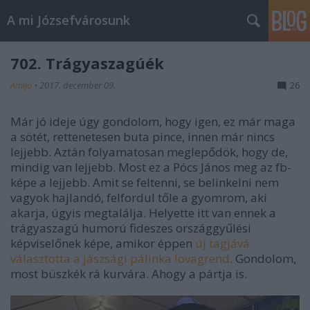
A mi Józsefvárosunk
702. Trágyaszagúék
Amijo
•
2017. december 09.
26
Már jó ideje úgy gondolom, hogy igen, ez már maga
a sötét, rettenetesen buta pince, innen már nincs
lejjebb. Aztán folyamatosan meglepődök, hogy de,
mindig van lejjebb. Most ez a Pócs János meg az fb-
képe a lejjebb. Amit se feltenni, se belinkelni nem
vagyok hajlandó, felfordul tőle a gyomrom, aki
akarja, úgyis megtalálja. Helyette itt van ennek a
trágyaszagú humorú fideszes országgyűlési
képviselőnek képe, amikor éppen
új tagjává
választotta a jászsági pálinka lovagrend
. Gondolom,
most büszkék rá kurvára. Ahogy a pártja is.