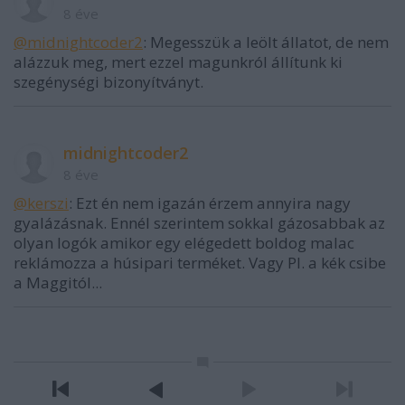
8 éve
@midnightcoder2
: Megesszük a leölt állatot, de nem
alázzuk meg, mert ezzel magunkról állítunk ki
szegénységi bizonyítványt.
midnightcoder2
8 éve
@kerszi
: Ezt én nem igazán érzem annyira nagy
gyalázásnak. Ennél szerintem sokkal gázosabbak az
olyan logók amikor egy elégedett boldog malac
reklámozza a húsipari terméket. Vagy Pl. a kék csibe
a Maggitól...