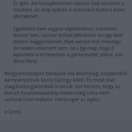
Ez igen. Aki horogkeresztet rajzol a Dob utcában a
házfalra, az meg nyilván a szanszkrit kultúra iránt
elkötelezett.
Egyébként nem vagyok vegetáriánus, szerintem
álszent sem, viszont erősen felindulok, ha egy leölt
állatot meggyaláznak. (Neki persze már mindegy,
de nekem valamiért nem, na.) Így meg, hogy ő
képviselte a történetben a gerinceseket, pláne. (via
Borsi Vera)
Magyarországon hónapok óta államilag, közpénzből
kampányolnak Soros György ellen. És most már
magánszorgalomból is teszik. Azt hiszem, hogy az
elmúlt huszonvalahány évben még soha nem
voltunk ilyen mélyen. Hányinger az egész.
a Szerk.