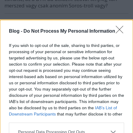
merszed vagy csak anoním Soros-troll vagy?
Kővárépítő Orbán a király a házban
Blog -
Do Not Process My Personal Information
8 éve
Komoly orvosi eset ez a poszter koma, ha ekkora
If you wish to opt-out of the sale, sharing to third parties, or
problémát kerekít egy pálinkarend maskarából.
processing of your personal or sensitive information for
targeted advertising by us, please use the below opt-out
A tollas kígyós seggü buzik vonulása meg emberi
section to confirm your selection. Please note that after your
opt-out request is processed you may continue seeing
jog, mi?
interest-based ads based on personal information utilized by
us or personal information disclosed to third parties prior to
your opt-out. You may separately opt-out of the further
Pan Modry
disclosure of your personal information by third parties on the
8 éve
IAB’s list of downstream participants. This information may
also be disclosed by us to third parties on the
IAB’s List of
Tipikus proli, erezte a soros kampanyt, kijott ezzel a
Downstream Participants
that may further disclose it to other
gusztustalan fotoval, utana meg amikor
third parties.
eszkalalodik a dolog tipikus proli modjara gyavan
utalgat.
Please note that this website/app uses one or more Google
Personal Data Processing Opt Outs