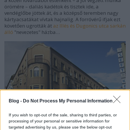
a közeli lovardából esténként – a jól végzett munka
örömére – daliás kadétok és tisztek ide, a
vendéglőbe jöttek át, és a középső teremben nagy
kártyacsatákat vívtak hajnalig. A forróvérű ifjak ezt
követően ugrották át
az Illés és Dugonics utca sarkán
álló
"nevezetes" házba…
Blog -
Do Not Process My Personal Information
If you wish to opt-out of the sale, sharing to third parties, or
processing of your personal or sensitive information for
targeted advertising by us, please use the below opt-out