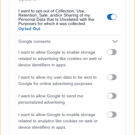
I want to opt-out of Collection, Use,
Retention, Sale, and/or Sharing of my
Personal Data that Is Unrelated with the
Purposes for which it was collected.
Opted Out
Google consents
I want to allow Google to enable storage
A legbelső teremben viszont csak a főtisztek és
related to advertising like cookies on web or
tábornokok tartózkodhattak. A vendéglő előtt álló
device identifiers in apps.
konflisok bakjain kocsisok bóbiskoltak, majd a
pityókás vendégeket rendre hazaszállították. A
I want to allow my user data to be sent to
Google for online advertising purposes.
vendéglőben a hangulat egyáltalán nem volt jeges,
legfeljebb csak a pezsgőt hűtötték jeges vederben.
I want to allow Google to send me
Talán azért nevezték Jégveremnek, mert errefelé
personalized advertising.
télen már zord, szeles idők jártak, ki tudja.
I want to allow Google to enable storage
A lovarda épületében 1945 után az Alfa Mozi nyílt
related to analytics like cookies on web or
meg, a sarki vendéglő neve pedig Alfa Vendéglőre
device identifiers in apps.
változott. A XX. század derekán a túloldali