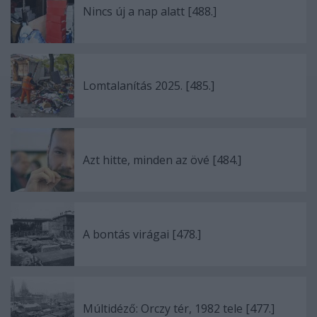
Nincs új a nap alatt [488.]
Lomtalanítás 2025. [485.]
Azt hitte, minden az övé [484.]
A bontás virágai [478.]
Múltidéző: Orczy tér, 1982 tele [477.]