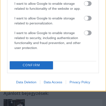
buszgarázs és a Minőségi Cipőgyár (a közeli Május
I want to allow Google to enable storage
1. Ruhagyárral együtt az is hol van már?!) dolgozói
related to functionality of the website or app.
voltak a törzsvendégek, az aranyszőke, dúskeblű
pénztárosnő kasszájához hosszú sorokban
I want to allow Google to enable storage
kígyóztak.
related to personalization.
Innen folytatjuk.
I want to allow Google to enable storage
related to security, including authentication
LaMa
functionality and fraud prevention, and other
user protection.
CONFIRM
Címkék:
házak
ludovika
illés utca
korányi s. utca
Data Deletion
Data Access
Privacy Policy
Ajánlott bejegyzések: