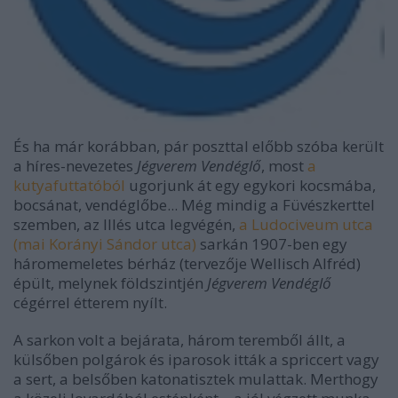
És ha már korábban, pár poszttal előbb szóba került
a híres-nevezetes
Jégverem Vendéglő
, most
a
kutyafuttatóból
ugorjunk át egy egykori kocsmába,
bocsánat, vendéglőbe... Még mindig a Füvészkerttel
szemben, az Illés utca legvégén,
a Ludociveum utca
(mai Korányi Sándor utca)
sarkán 1907-ben egy
háromemeletes bérház (tervezője Wellisch Alfréd)
épült, melynek földszintjén
Jégverem Vendéglő
cégérrel étterem nyílt.
A sarkon volt a bejárata, három teremből állt, a
külsőben polgárok és iparosok itták a spriccert vagy
a sert, a belsőben katonatisztek mulattak. Merthogy