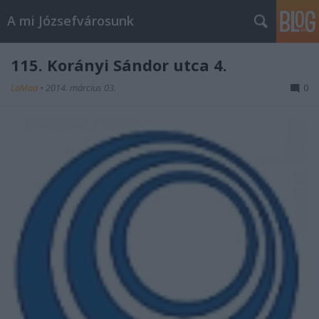
A mi Józsefvárosunk
115. Korányi Sándor utca 4.
LaMaa
•
2014. március 03.
0