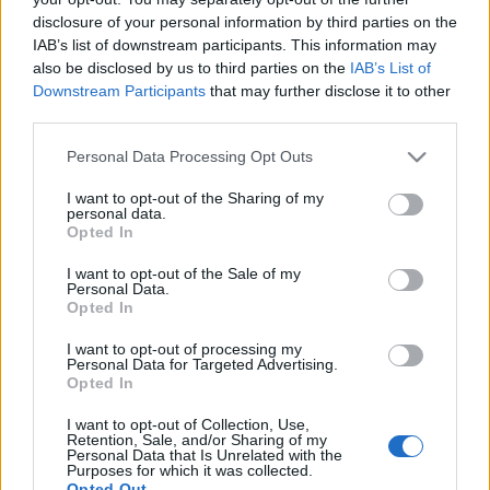
A Rákóczi téren kialakított játszótér környékének
disclosure of your personal information by third parties on the
gépjárműforgalmával kapcsolatban
-
IAB’s list of downstream participants. This information may
2014.01.07. (Rimán Edina jegyző tájékoztatása
also be disclosed by us to third parties on the
IAB’s List of
dr. Révész Márta képviselői kérdésére) (pdf)
Downstream Participants
that may further disclose it to other
A Molnár Ferenc tér környékének problémáival
third parties.
kapcsolatban
- 2014.09.23. (Danada-Rimán
Please note that this website/app uses one or more Google
Edina jegyző tájékoztatása Camara-Bereczki
Personal Data Processing Opt Outs
services and may gather and store information including but
Ferenc Miklós a Humánszolgáltatási Bizottság
not limited to your visit or usage behaviour. You may click to
I want to opt-out of the Sharing of my
2014. augusztus 22-i ülésén feltett kérdésére)
personal data.
grant or deny consent to Google and its third-party tags to
(pdf)
Opted In
use your data for below specified purposes in below Google
Válasz Komássy Ákos képviselői kérdésére
a
consent section.
I want to opt-out of the Sale of my
lakáskiürítésekkel járó végrehajtásokról
Personal Data.
- 2014.12.03. (Rimán Edina jegyző tájékoztatása)
Opted In
(pdf)
I want to opt-out of processing my
Komássy Ákos képviselői kérdésére -
Holokauszt
Personal Data for Targeted Advertising.
emlékhely
2014.11.05-ei KT ülés -
Opted In
2014.12.04. (Kocsis Máté polgármester válasza)
I want to opt-out of Collection, Use,
(pdf)
Retention, Sale, and/or Sharing of my
Personal Data that Is Unrelated with the
Komássy Ákos képviselői kérdésére -
Önk. által
Purposes for which it was collected.
bevezethető települési adó
2014.11.05-ei KT
Opted Out