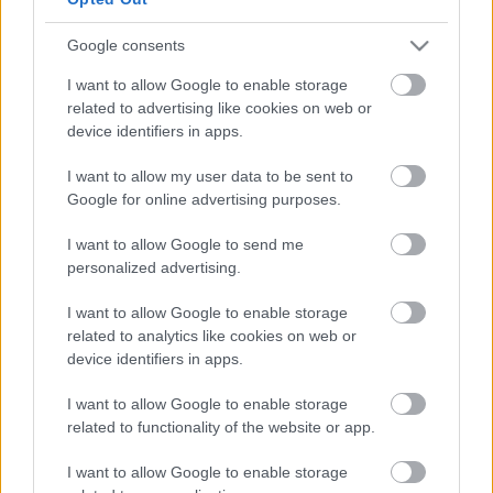
ülés - 2014.12.04. (Kocsis Máté polgármester
válasza) (pdf)
Google consents
I want to allow Google to enable storage
related to advertising like cookies on web or
device identifiers in apps.
NÉGYHÁZ Egyesület és Munkáért Lakhatást
I want to allow my user data to be sent to
Dr. Sára Botond alpolgármester levele
Google for online advertising purposes.
Budaházy Gusztáv részére - 2013.04.11. (pdf)
Beszámoló a Munkáért Lakhatást
I want to allow Google to send me
Munkacsoport tevékenységéről
- 2013.07.04. (és
personalized advertising.
Rimán Edina jegyző levele Szili Balázs részére -
2013.12.10.) (pdf)
I want to allow Google to enable storage
Dr. Kocsis Máté polgármester levele
Budaházy
related to analytics like cookies on web or
device identifiers in apps.
Gusztáv részére - Válasz a közmeghallgatásra
2013.12.17. (pdf)
I want to allow Google to enable storage
Szili Balázs képviselői kérdésére válasz
Kocsis
related to functionality of the website or app.
Mátétól - 2013.12.17. (pdf)
I want to allow Google to enable storage