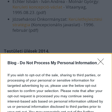
Echter István - Iván Andrea - Molnár György:
Kerületi koncepció-vázlat
- Vitaanyag,
1995.08.23. (pdf)
Józsefvárosi Önkormányzat:
Kerületfejlesztési
stratégia
(Koncepcionális javaslat) - 1996.
február (pdf)
Testületi ülések 2014.
Blog -
Do Not Process My Personal Information
Javaslat a 2014. évi költségvetésről szóló 3/2014.
(II.13.) önkormányzati rendelet módosítására
-
If you wish to opt-out of the sale, sharing to third parties, or
A költségvetési vita szó szerinti jegyzőkönyve -
processing of your personal or sensitive information for
2014.11.05. (pdf)
targeted advertising by us, please use the below opt-out
section to confirm your selection. Please note that after your
opt-out request is processed you may continue seeing
interest-based ads based on personal information utilized by
Képviselői kérdések 2014.
us or personal information disclosed to third parties prior to
your opt-out. You may separately opt-out of the further